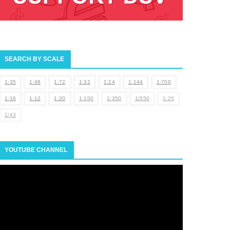
SEARCH BY SCALE
1:35
1:48
1:72
1:32
1:24
1:144
1:700
1:16
1:12
1:20
1:100
1:350
1/350
1:25
1/43
YOUTUBE CHANNEL