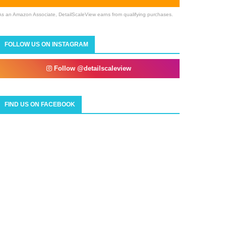
As an Amazon Associate, DetailScaleView earns from qualifying purchases.
FOLLOW US ON INSTAGRAM
Follow @detailscaleview
FIND US ON FACEBOOK