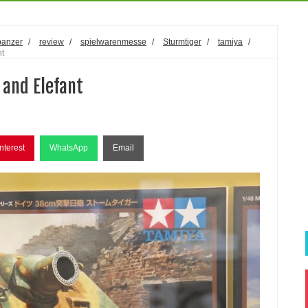
panzer
/
review
/
spielwarenmesse
/
Sturmtiger
/
tamiya
/
nt
 and Elefant
nterest
WhatsApp
Email