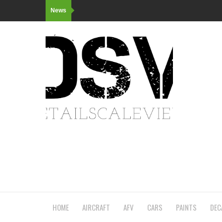
News
HOME
AIRCRAFT
AFV
CARS
PAINTS
DEC