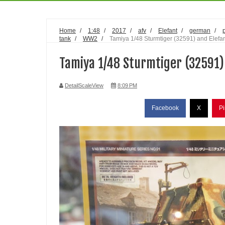
Home
/
1:48
/
2017
/
afv
/
Elefant
/
german
/
tank
/
WW2
/
Tamiya 1/48 Sturmtiger (32591) and Elefa
Tamiya 1/48 Sturmtiger (32591)
DetailScaleView
8:09 PM
Facebook
X
Pi