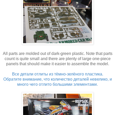
All parts are molded out of dark-green plastic. Note that parts
count is quite small and there are plenty of large one-piece
panels that should make it easier to assemble the model.
Все детали отлиты из тёмно-зелёного пластика.
Обратите внимание, что количество деталей невелико, и
много чего отлито большими элементами.