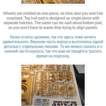
Wheels are molded as one-piece, so here also you won't be
surprised. Top hull part is designed as single-piece with
separate hatches. The same can be said about bottom part,
so you won't have to waste time trying to align panels.
Катки отлиты целиком, так что здесь тоже ничего
удивительного. Верхняя часть корпуса выполнена одной
деталью с отдельными люками. То же можно сказать и о
нижней части корпуса, так что вам не придётся тратить
время на подгонку.