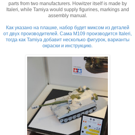
parts from two manufacturers. Howitzer itself is made by
Italeri, while Tamiya would supply figurines, markings and
assembly manual.
Как указано на плашке, набор будет миксом из деталей
от двух производителей. Сама М109 производится Italeri,
тогда как Tamiya добавит несколько фигурок, варианты
окраски и инструкцию.