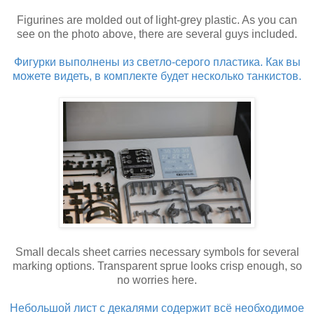
Figurines are molded out of light-grey plastic. As you can
see on the photo above, there are several guys included.
Фигурки выполнены из светло-серого пластика. Как вы
можете видеть, в комплекте будет несколько танкистов.
Small decals sheet carries necessary symbols for several
marking options. Transparent sprue looks crisp enough, so
no worries here.
Небольшой лист с декалями содержит всё необходимое