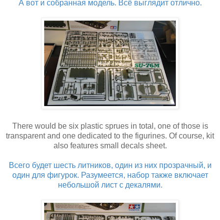
А вот и собранная модель. Всё выглядит отлично.
There would be six plastic sprues in total, one of those is
transparent and one dedicated to the figurines. Of course, kit
also features small decals sheet.
Всего будет шесть литников, один из них прозрачный, и
один для фигурок. Разумеется, набор также включает
небольшой лист с декалями.