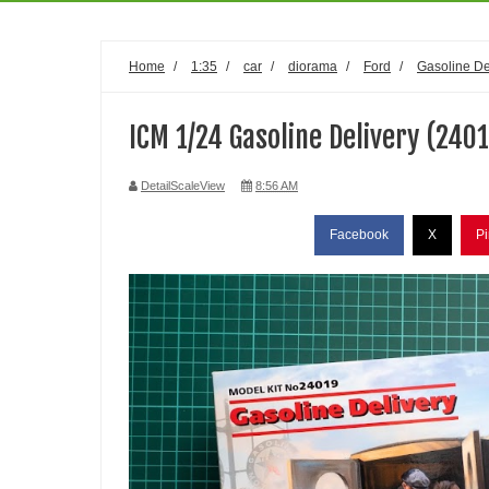
Home
/
1:35
/
car
/
diorama
/
Ford
/
Gasoline De
ICM 1/24 Gasoline Delivery (240
DetailScaleView
8:56 AM
Facebook
X
Pi