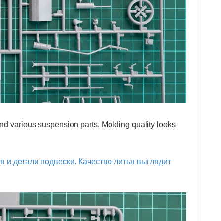
 and various suspension parts. Molding quality looks
 и детали подвески. Качество литья выглядит