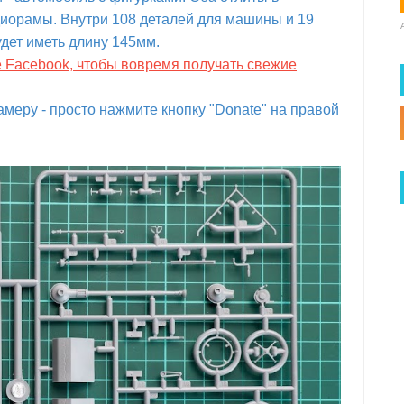
диорамы. Внутри 108 деталей для машины и 19
удет иметь длину 145мм.
е Facebook, чтобы вовремя получать свежие
меру - просто нажмите кнопку "Donate" на правой