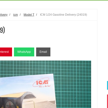
livery
/
icm
/
Model T
/
ICM 1/24 Gasoline Delivery (24019)
19)
nterest
WhatsApp
Email