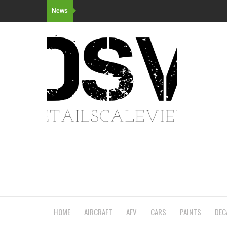
News
HOME
AIRCRAFT
AFV
CARS
PAINTS
DEC