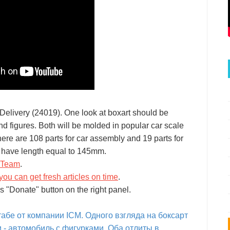
Delivery (24019). One look at boxart should be
and figures. Both will be molded in popular car scale
re are 108 parts for car assembly and 19 parts for
d have length equal to 145mm.
G Team
.
you can get fresh articles on time
.
s "Donate" button on the right panel.
абе от компании ICM. Одного взгляда на боксарт
и - автомобиль с фигурками. Оба отлиты в