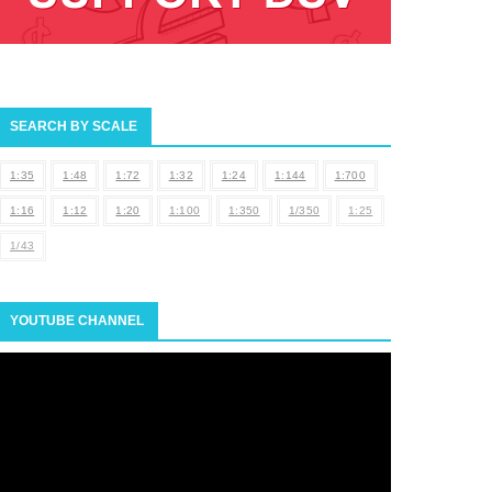
SEARCH BY SCALE
1:35
1:48
1:72
1:32
1:24
1:144
1:700
1:16
1:12
1:20
1:100
1:350
1/350
1:25
1/43
YOUTUBE CHANNEL