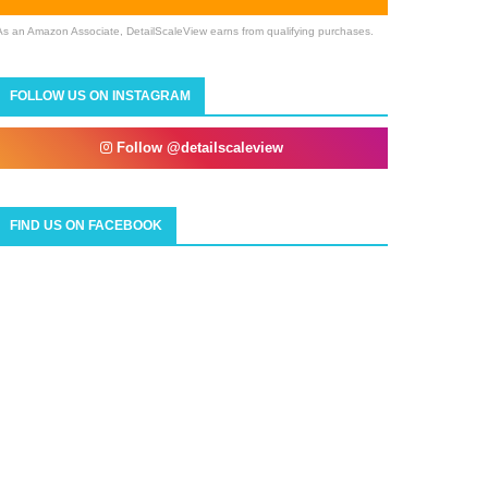
As an Amazon Associate, DetailScaleView earns from qualifying purchases.
FOLLOW US ON INSTAGRAM
Follow @detailscaleview
FIND US ON FACEBOOK