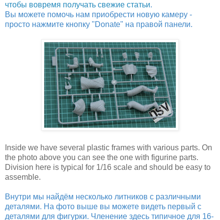
чтобы вовремя получать свежие статьи
.
Вы можете помочь нам приобрести новую камеру -
просто нажмите кнопку "Donate" на правой панели.
Inside we have several plastic frames with various parts. On
the photo above you can see the one with figurine parts.
Division here is typical for 1/16 scale and should be easy to
assemble.
Внутри мы найдём несколько литников с различными
деталями. На фото выше вы можете видеть первый с
деталями для фигурки. Членение здесь типичное для 16-