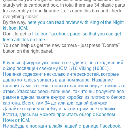
sturdy white cardboard box. In total there are 34 plastic parts
for assembly of one figurine. Let's open this box and check
everything closer.
By the way,
here you can read review with King of the Night
kit from ICM
.
Don't forget to
like our Facebook page, so that you can get
fresh articles on time
.
You can help us get the new camera - just press "Donate"
button on the right panel.
Крупные фигурки уже никого не удивят, но сегодняшний
обзор посвящён свежему ICM 1/16 Viking (16301).
Новинка содержит несколько интересностей, которые
давно хотелось увидеть в данном жанре. Название
говорит само за себя - новый пластик копирует викинга в
атаке. Упаковка здесь типичная, так что вы получите все
рамки в одном пакете внутри коробки из плотного белого
картона. Всего там 34 детали для одной фигурки.
Давайте откроем коробку и рассмотрим всё поближе.
Кстати,
здесь вы можете прочитать обзор с Королём
Ночи от ICM
.
Не забудьте
поставить лайк нашей странице Facebook,