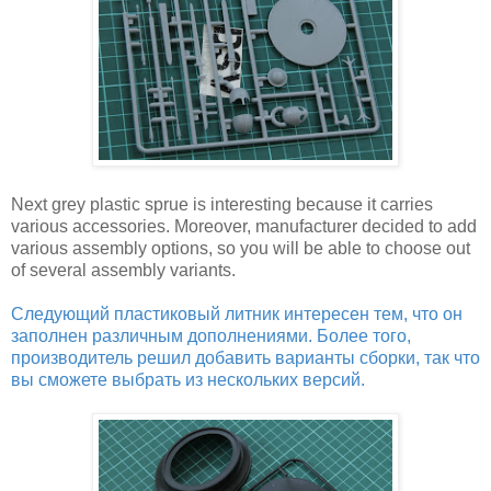
Next grey plastic sprue is interesting because it carries
various accessories. Moreover, manufacturer decided to add
various assembly options, so you will be able to choose out
of several assembly variants.
Следующий пластиковый литник интересен тем, что он
заполнен различным дополнениями. Более того,
производитель решил добавить варианты сборки, так что
вы сможете выбрать из нескольких версий.