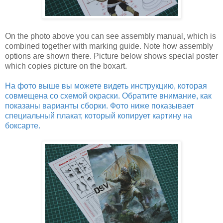
On the photo above you can see assembly manual, which is
combined together with marking guide. Note how assembly
options are shown there. Picture below shows special poster
which copies picture on the boxart.
На фото выше вы можете видеть инструкцию, которая
совмещена со схемой окраски. Обратите внимание, как
показаны варианты сборки. Фото ниже показывает
специальный плакат, который копирует картину на
боксарте.