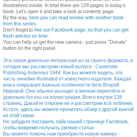
illustrations inside. In total there are 128 pages in today's
book. Let's open it and take a look at contents page.
By the way,
here you can read review with another book
from this series
.
Don't forget to
like our Facebook page, so that you can get
fresh articles on time
.
You can help us get the new camera - just press "Donate"
button on the right panel.
Эта серия довольно интересная из-за своего формата, и
сегодня мы рассмотрим новый выпуск - Casemate
Publishing Ardennes 1944. Как вы можете видеть, это
часть линейки Illustrated от известного издателя. Каждая
книга покрывает важные особенности битв Второй
Мировой. Они обычно выходят в мягком переплёте и
довольно богаты на иллюстрации. Всего внутри 128
страниц. Давайте откроем её и рассмотрим всё поближе.
Кстати,
здесь вы можете прочитать обзор с другой книгой
из этой серии
.
Не забудьте
поставить лайк нашей странице Facebook,
чтобы вовремя получать свежие статьи
.
Вы можете помочь нам приобрести новую камеру -