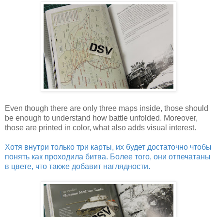
Even though there are only three maps inside, those should
be enough to understand how battle unfolded. Moreover,
those are printed in color, what also adds visual interest.
Хотя внутри только три карты, их будет достаточно чтобы
понять как проходила битва. Более того, они отпечатаны
в цвете, что также добавит наглядности.