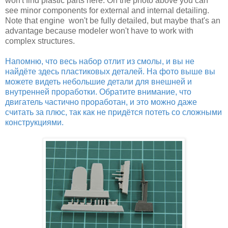
won't find plastic parts here. On the photo above you can
see minor components for external and internal detailing.
Note that engine won't be fully detailed, but maybe that's an
advantage because modeler won't have to work with
complex structures.
Напомню, что весь набор отлит из смолы, и вы не
найдёте здесь пластиковых деталей. На фото выше вы
можете видеть небольшие детали для внешней и
внутренней проработки. Обратите внимание, что
двигатель частично проработан, и это можно даже
считать за плюс, так как не придётся потеть со сложными
конструкциями.