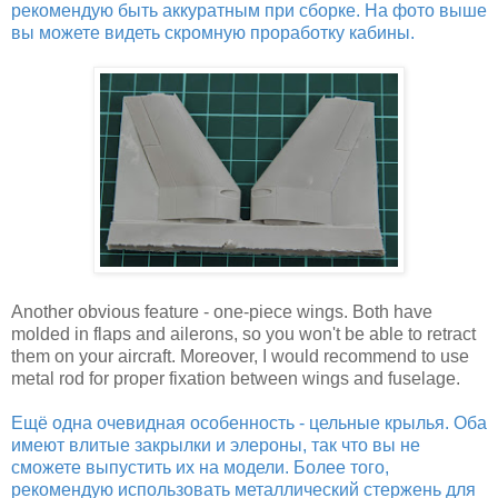
рекомендую быть аккуратным при сборке. На фото выше
вы можете видеть скромную проработку кабины.
Another obvious feature - one-piece wings. Both have
molded in flaps and ailerons, so you won't be able to retract
them on your aircraft. Moreover, I would recommend to use
metal rod for proper fixation between wings and fuselage.
Ещё одна очевидная особенность - цельные крылья. Оба
имеют влитые закрылки и элероны, так что вы не
сможете выпустить их на модели. Более того,
рекомендую использовать металлический стержень для