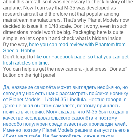
about this aircraft, so it was necessary to check history of the
airplane. Now I can say that M-35 was developed as
research aircraft and therefore not that popular among
mainstream manufacturers. That's why Planet Models now
decided to issue it in 1/48 scale. Don't worry, even in such
dimensions model won't be big. Packaging here is quite
simple, so let's open it and check what is hidden inside.
By the way,
here you can read review with Phantom from
Special Hobby
.
Don't forget to
like our Facebook page, so that you can get
fresh articles on time
.
You can help us get the new camera - just press "Donate"
button on the right panel.
Да, название самолёта может выглядеть необычно, но
сегодня у нас есть шанс рассмотреть поближе новинку
от Planet Models - 1/48 M-35 Libellula. Честно говоря, я
даже не знал об этом самолёте, поэтому пришлось
почитать историю. Могу сказать, что M-35 был создан в
качестве исследовательского самолёта и поэтому
неособо популярен среди известных производителей.
Именно поэтому Planet Models решили выпустить его в
48-ом масштабе. Не беспокойтесь, даже в таком