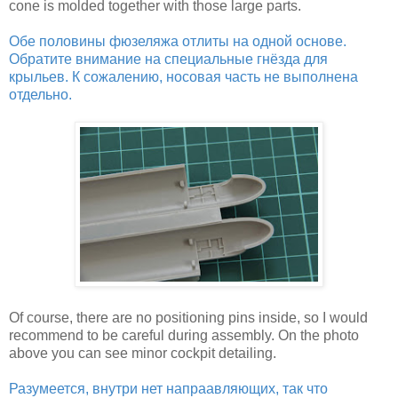
cone is molded together with those large parts.
Обе половины фюзеляжа отлиты на одной основе.
Обратите внимание на специальные гнёзда для
крыльев. К сожалению, носовая часть не выполнена
отдельно.
Of course, there are no positioning pins inside, so I would
recommend to be careful during assembly. On the photo
above you can see minor cockpit detailing.
Разумеется, внутри нет напраавляющих, так что