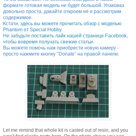
формате готовая модель не будет большой. Упаковка
довольно проста, давайте откроем её и рассмотрим
содержимое.
Кстати,
здесь вы можете прочитать обзор с моделью
Phantom от Special Hobby
.
Не забудьте
поставить лайк нашей странице Facebook,
чтобы вовремя получать свежие статьи
.
Вы можете помочь нам приобрести новую камеру -
просто нажмите кнопку "Donate" на правой панели.
Let me remind that whole kit is casted out of resin, and you