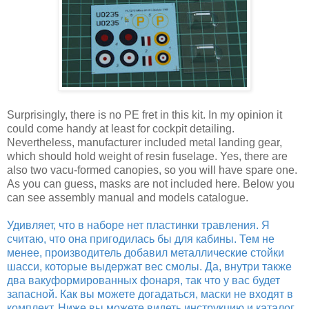
Surprisingly, there is no PE fret in this kit. In my opinion it
could come handy at least for cockpit detailing.
Nevertheless, manufacturer included metal landing gear,
which should hold weight of resin fuselage. Yes, there are
also two vacu-formed canopies, so you will have spare one.
As you can guess, masks are not included here. Below you
can see assembly manual and models catalogue.
Удивляет, что в наборе нет пластинки травления. Я
считаю, что она пригодилась бы для кабины. Тем не
менее, производитель добавил металлические стойки
шасси, которые выдержат вес смолы. Да, внутри также
два вакуформированных фонаря, так что у вас будет
запасной. Как вы можете догадаться, маски не входят в
комплект. Ниже вы можете видеть инструкцию и каталог.