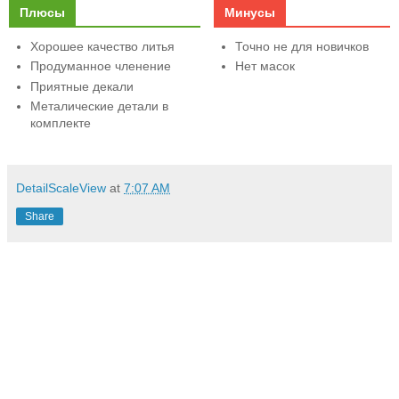
Плюсы
Минусы
Хорошее качество литья
Точно не для новичков
Продуманное членение
Нет масок
Приятные декали
Металические детали в
комплекте
DetailScaleView
at
7:07 AM
Share