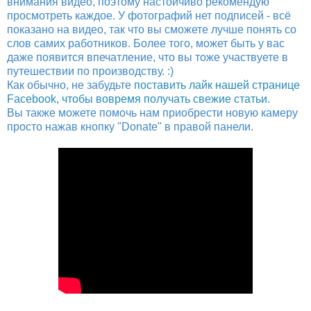
внимания видео, поэтому настойчиво рекомендую
просмотреть каждое. У фотографий нет подписей - всё
показано на видео, так что вы сможете лучше понять со
слов самих работников. Более того, может быть у вас
даже появится впечатление, что вы тоже участвуете в
путешествии по производству. :)
Как обычно, не забудьте
поставить лайк нашей странице
Facebook, чтобы вовремя получать свежие статьи
.
Вы также можете помочь нам приобрести новую камеру
просто нажав кнопку "Donate" в правой панели.