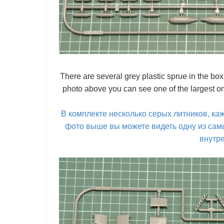
There are several grey plastic sprue in the box
photo above you can see one of the largest ones
В комплекте несколько серых литников, ка
фото выше вы можете видеть одну из сам
внутре