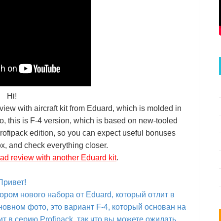
Hi!
ew with aircraft kit from Eduard, which is molded in
, this is F-4 version, which is based on new-tooled
Profipack edition, so you can expect useful bonuses
ox, and check everything closer.
ad review with another Eduard kit
.
Привет!
ром нового набора от Eduard, который отлит в
новном фото, это вариант F-4, который основан на
т в серию Profipack, так что вы можете ожидать