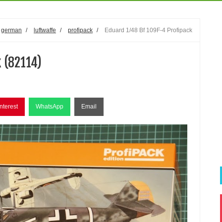
german
/
luftwaffe
/
profipack
/
Eduard 1/48 Bf 109F-4 Profipack
 (82114)
nterest
WhatsApp
Email