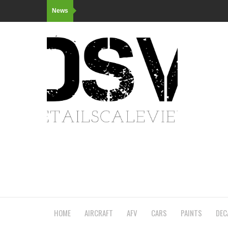
News
HOME
AIRCRAFT
AFV
CARS
PAINTS
DEC