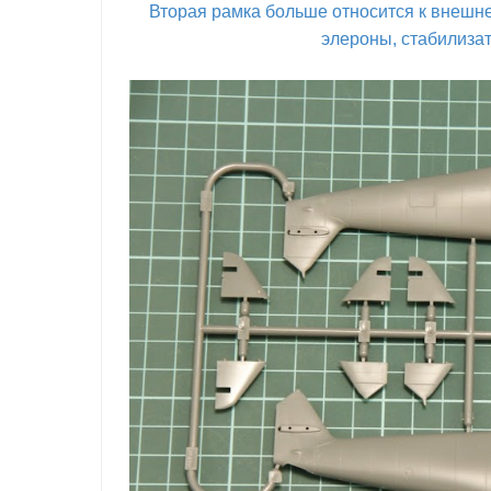
Вторая рамка больше относится к внешне
элероны, стабилизат