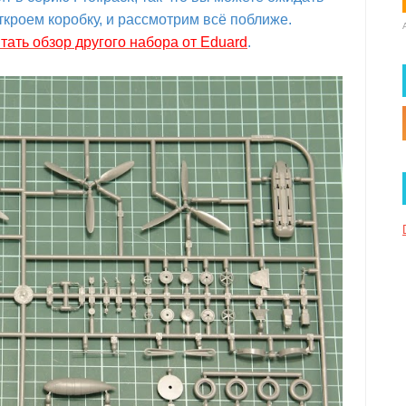
кроем коробку, и рассмотрим всё поближе.
тать обзор другого набора от Eduard
.