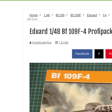
Home
/
1:48
/
Bf 109
/
Bf 109F
/
Eduard
/
f-4
/
(82114)
Eduard 1/48 Bf 109F-4 Profipack
DetailScaleView
7:22 AM
Facebook
X
Pi