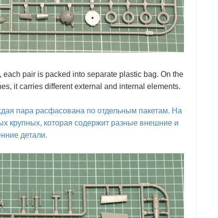
, each pair is packed into separate plastic bag. On the
, it carries different external and internal elements.
ждая пара расфасована по отдельным пакетам. На
ых крупных, которая содержит разные внешние и
нние детали.