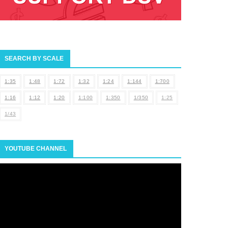
SEARCH BY SCALE
1:35
1:48
1:72
1:32
1:24
1:144
1:700
1:16
1:12
1:20
1:100
1:350
1/350
1:25
1/43
YOUTUBE CHANNEL