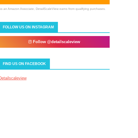
As an Amazon Associate, DetailScaleView earns from qualifying purchases.
FOLLOW US ON INSTAGRAM
Follow @detailscaleview
FIND US ON FACEBOOK
Detailscaleview