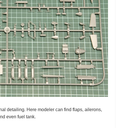
l detailing. Here modeler can find flaps, ailerons,
nd even fuel tank.