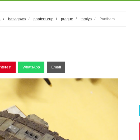
6
/
hasegawa
/
panters cup
/
prague
/
tamiya
/
Panthers
nterest
WhatsApp
Email