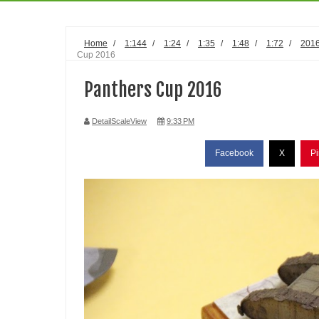
Home
/
1:144
/
1:24
/
1:35
/
1:48
/
1:72
/
201
Cup 2016
Panthers Cup 2016
DetailScaleView
9:33 PM
Facebook
X
Pi