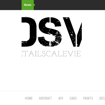
News
HOME
AIRCRAFT
AFV
CARS
PAINTS
DEC