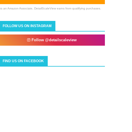
As an Amazon Associate, DetailScaleView earns from qualifying purchases.
FOLLOW US ON INSTAGRAM
Follow @detailscaleview
FIND US ON FACEBOOK