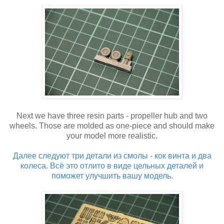
Next we have three resin parts - propeller hub and two
wheels. Those are molded as one-piece and should make
your model more realistic.
Далее следуют три детали из смолы - кок винта и два
колеса. Всё это отлито в виде цельных деталей и
поможет улучшить вашу модель.