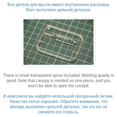
Все детали для крыла имеют внутреннюю расшивку.
Винт выполнен цельной деталью.
There is small transparent sprue included. Molding quality is
good. Note that canopy is molded as one-piece, and you
won't be able to open the cockpit.
В комплекте вы найдёте небольшой прозрачный литник.
Качество литья хорошее. Обратите внимание, что
фонарь выполнен цельной деталью, так что вы не
сможете его открыть.