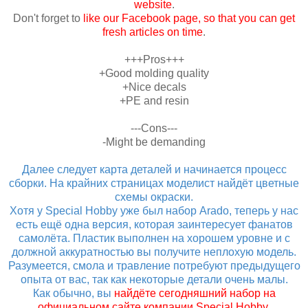
website
.
Don't forget to
like our Facebook page, so that you can get
fresh articles on time
.
+++Pros+++
+Good molding quality
+Nice decals
+PE and resin
---Cons---
-Might be demanding
Далее следует карта деталей и начинается процесс
сборки. На крайних страницах моделист найдёт цветные
схемы окраски.
Хотя у Special Hobby уже был набор Arado, теперь у нас
есть ещё одна версия, которая заинтересует фанатов
самолёта. Пластик выполнен на хорошем уровне и с
должной аккуратностью вы получите неплохую модель.
Разумеется, смола и травление потребуют предыдущего
опыта от вас, так как некоторые детали очень малы.
Как обычно, вы
найдёте сегодняшний набор на
официальном сайте компании Special Hobby
.