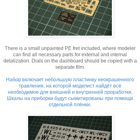
There is a small unpainted PE fret included, where modeler
can find all necessary parts for external and internal
detalization. Dials on the dashboard should be copied with a
separate film.
Набор включает небольшую пластинку неокрашенного
травления, на которой моделист найдёт всё
необходимое для внешней и внутренней проработки.
Шкалы на приборки будут сымитированы при помощи
отдельной плёнки.