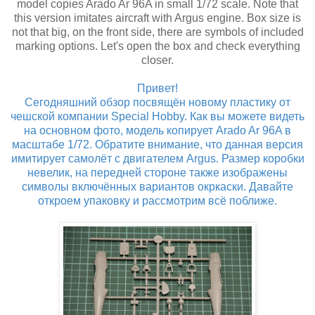
model copies Arado Ar 96A in small 1/72 scale. Note that
this version imitates aircraft with Argus engine. Box size is
not that big, on the front side, there are symbols of included
marking options. Let's open the box and check everything
closer.
Привет!
Сегодняшний обзор посвящён новому пластику от
чешской компании Special Hobby. Как вы можете видеть
на основном фото, модель копирует Arado Ar 96A в
масштабе 1/72. Обратите внимание, что данная версия
имитирует самолёт с двигателем Argus. Размер коробки
невелик, на передней стороне также изображены
символы включённых вариантов окркаски. Давайте
откроем упаковку и рассмотрим всё поближе.