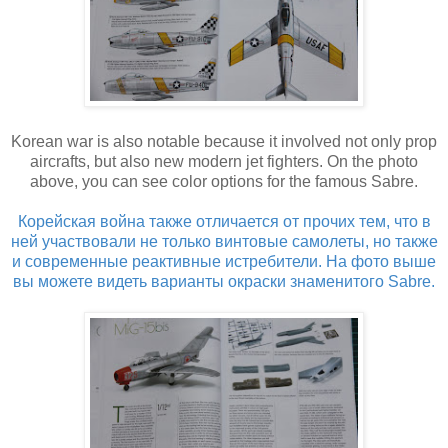
Korean war is also notable because it involved not only prop
aircrafts, but also new modern jet fighters. On the photo
above, you can see color options for the famous Sabre.
Корейская война также отличается от прочих тем, что в
ней участвовали не только винтовые самолеты, но также
и современные реактивные истребители. На фото выше
вы можете видеть варианты окраски знаменитого Sabre.