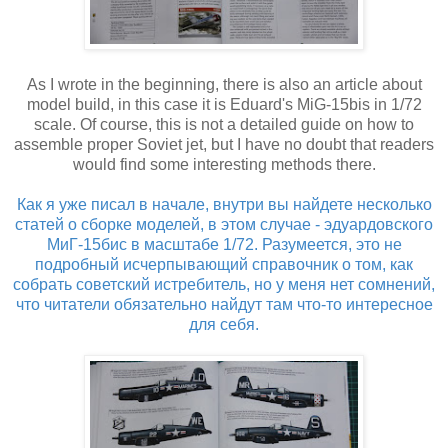
As I wrote in the beginning, there is also an article about
model build, in this case it is Eduard's MiG-15bis in 1/72
scale. Of course, this is not a detailed guide on how to
assemble proper Soviet jet, but I have no doubt that readers
would find some interesting methods there.
Как я уже писал в начале, внутри вы найдете несколько
статей о сборке моделей, в этом случае - эдуардовского
МиГ-15бис в масштабе 1/72. Разумеется, это не
подробный исчерпывающий справочник о том, как
собрать советский истребитель, но у меня нет сомнений,
что читатели обязательно найдут там что-то интересное
для себя.