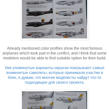
Already mentioned color profiles show the most famous
airplanes which took part in the conflict, and I think that some
modelers would be able to find suitable option for their build.
Уже упомянутые варианты окраски показывают самые
знаменитые самолеты, которые принимали участие в
боях, я думаю, что многие моделисты найдут что-то
подходящее для своего проекта.