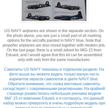
US NAVY airplanes are shown in the separate section. On
the photo above, you see just a small part of all marking
options for the aircrafts painted in NAVY blue. Note that
propeller airplanes are also mixed together with modern jets.
On the last page, there is a small advert for MiG-15 from
Eduard, and I would agree that this kit can be assembled
only with sets from the same manufacturer.
Самолеты US NAVY показаны в отдельном разделе. На
фото выше вы можете видеть только малую часть
вариантов окрасок самолетов в цвете NAVY blue.
Обратите внимание, что снова винтовые самолеты
соседствуют с современными реактивными. На крайней
странице разместилась небольшая реклама модели
МиГ-15 от компании Eduard, и я соглашусь, что данный
набор можно превратить в очень подробную модель при
помощи только оригинальных дополнений.