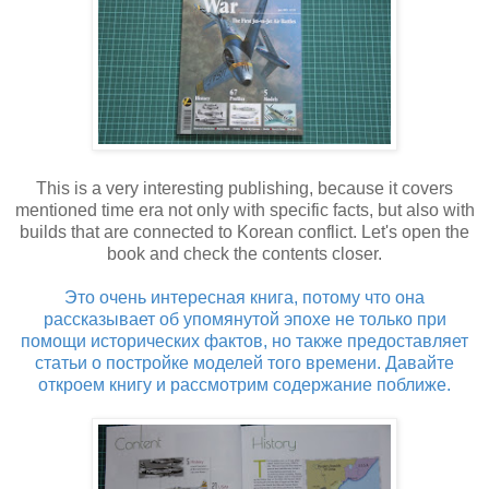
This is a very interesting publishing, because it covers
mentioned time era not only with specific facts, but also with
builds that are connected to Korean conflict. Let's open the
book and check the contents closer.
Это очень интересная книга, потому что она
рассказывает об упомянутой эпохе не только при
помощи исторических фактов, но также предоставляет
статьи о постройке моделей того времени. Давайте
откроем книгу и рассмотрим содержание поближе.