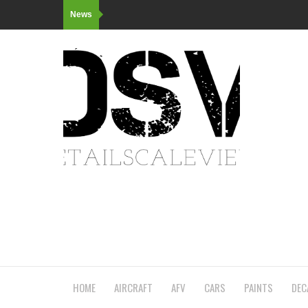
News
HOME
AIRCRAFT
AFV
CARS
PAINTS
DEC