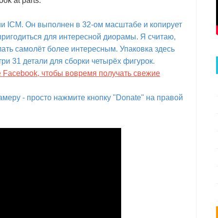
ok at parts.
и ICM. Он выполнен в 32-ом масштабе и копирует
пригодиться для интересной диорамы. Я считаю,
лать самолёт более интересным. Упаковка здесь
три 31 детали для сборки четырёх фигурок.
е Facebook, чтобы вовремя получать свежие
меру - просто нажмите кнопку "Donate" на правой