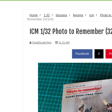
Home
/
1:32
/
diorama
/
figurine
/
icm
/
Photo t
Remember (32116)
ICM 1/32 Photo to Remember (3
DetailScaleView
11:31 AM
Facebook
X
Pi