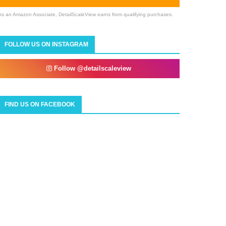
As an Amazon Associate, DetailScaleView earns from qualifying purchases.
FOLLOW US ON INSTAGRAM
Follow @detailscaleview
FIND US ON FACEBOOK