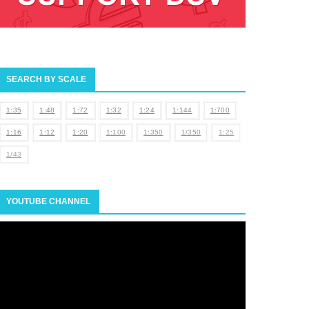
SEARCH BY SCALE
1:35
1:48
1:72
1:32
1:24
1:144
1:700
1:16
1:12
1:20
1:100
1:350
1/350
1:25
1/43
YOUTUBE CHANNEL