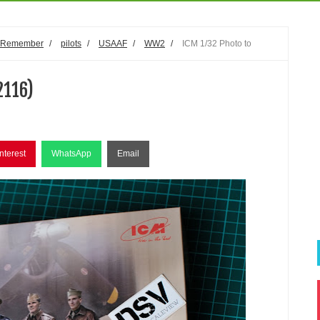
o Remember
/
pilots
/
USAAF
/
WW2
/
ICM 1/32 Photo to
2116)
nterest
WhatsApp
Email