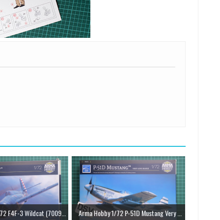
72 F4F-3 Wildcat (7009...
Arma Hobby 1/72 P-51D Mustang Very ...