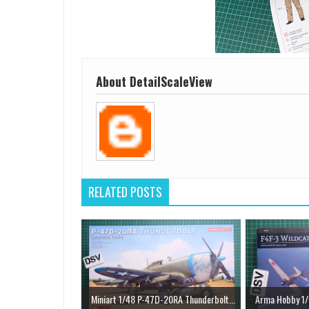
About DetailScaleView
RELATED POSTS
Miniart 1/48 P-47D-20RA Thunderbolt...
Arma Hobby 1/