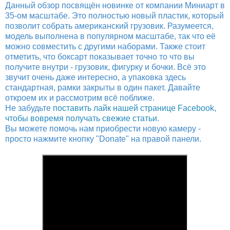
Данный обзор посвящён новинке от компании Миниарт в
35-ом масштабе. Это полностью новый пластик, который
позволит собрать американский грузовик. Разумеется,
модель выполнена в популярном масштабе, так что её
можно совместить с другими наборами. Также стоит
отметить, что боксарт показывает точно то что вы
получите внутри - грузовик, фигурку и бочки. Всё это
звучит очень даже интересно, а упаковка здесь
стандартная, рамки закрыты в один пакет. Давайте
откроем их и рассмотрим всё поближе.
Не забудьте
поставить лайк нашей странице Facebook,
чтобы вовремя получать свежие статьи
.
Вы можете помочь нам приобрести новую камеру -
просто нажмите кнопку "Donate" на правой панели.