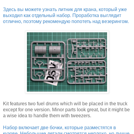
Здесь вы можете узнать литник для крана, который уже
выходил как отдельный набор. Проработка выглядит
отлично, поэтому рекомендую попотеть над везерингом.
Kit features two fuel drums which will be placed in the truck
except for one version. Minor parts look great, but it might be
a wise idea to handle them with tweezers.
Набор включает две бочки, которые разместятся в
кузове. Небольшие детали смотрятся неплохо, но лучше