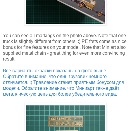
You can see all markings on the photo above. Note that one
truck is slightly different from others. :) PE frets come as nice
bonus for fine features on your model. Note that Miniart also
supplied metal chain - great thing for even more convincing
result.
Все варианты окраски показаны на фото выше.
Обратите внимание, что один грузовик немного
отличается. :) Травление станет приятным бонусом для
модели. Обратите внимание, что Миниарт также даёт
металлическую цепь для более убедительного вида.