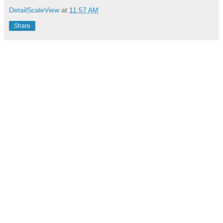
DetailScaleView
at
11:57 AM
Share