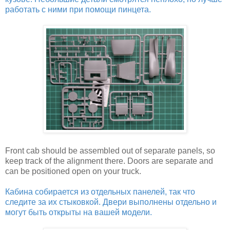
работать с ними при помощи пинцета.
Front cab should be assembled out of separate panels, so
keep track of the alignment there. Doors are separate and
can be positioned open on your truck.
Кабина собирается из отдельных панелей, так что
следите за их стыковкой. Двери выполнены отдельно и
могут быть открыты на вашей модели.