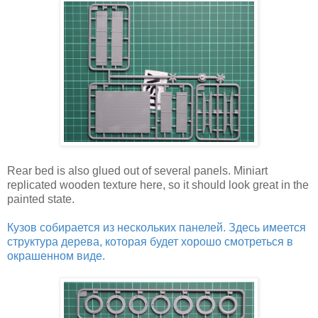
Rear bed is also glued out of several panels. Miniart
replicated wooden texture here, so it should look great in the
painted state.
Кузов собирается из нескольких панелей. Здесь имеется
структура дерева, которая будет хорошо смотреться в
окрашенном виде.