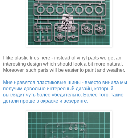
I like plastic tires here - instead of vinyl parts we get an
interesting design which should look a bit more natural.
Moreover, such parts will be easier to paint and weather.
Мне нравятся пластиковые шины - вместо винила мы
получим довольно интересный дизайн, который
выглядит чуть более убедительно. Более того, такие
детали проще в окраске и везеринге.