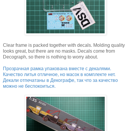
Clear frame is packed together with decals. Molding quality
looks great, but there are no masks. Decals come from
Decograph, so there is nothing to worry about.
Прозрачная рамка упакована вместе с декалями.
Качество литья отличное, но масок в комплекте нет.
Декали отпечатаны в Декографе, так что за качество
можно не беспокоиться.