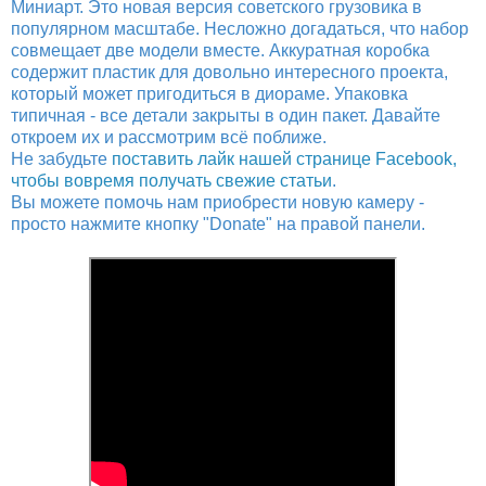
Миниарт. Это новая версия советского грузовика в
популярном масштабе. Несложно догадаться, что набор
совмещает две модели вместе. Аккуратная коробка
содержит пластик для довольно интересного проекта,
который может пригодиться в диораме. Упаковка
типичная - все детали закрыты в один пакет. Давайте
откроем их и рассмотрим всё поближе.
Не забудьте
поставить лайк нашей странице Facebook,
чтобы вовремя получать свежие статьи
.
Вы можете помочь нам приобрести новую камеру -
просто нажмите кнопку "Donate" на правой панели.