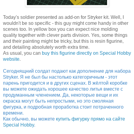
Today's soldier presented as add-on for Stryker kit. Well, I
wouldn't be so specific - this guy might come handy in other
scenes too. In yellow box you can expect nice molding
quality together with clever parts division. Yes, some things
and their painting might be tricky, but this is resin figurine,
and detailing absolutely worth extra time.
As usual, you can
buy this figurine directly on Special Hobby
website
.
Сегоднящний солдат подают как дополнение для набора
Stryker. Я не был бы настолько категоричным - этот
парень пригодится и в других сценах. В жёлтой коробке
вы можете ожидать хорошее качество литья вместе с
продуманным членением. Да, некоторые вещи и их
окраска могут быть непростыми, но это смоляная
фигурка, и подробная проработка стоит потраченного
времени.
Как обычно, вы можете
купить фигурку прямо на сайте
Special Hobby
.