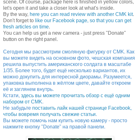
scene. Of course, package here is finished in yellow colors,
let's open it and take a closer look at what's inside.
By the way,
here you can read review with another CMK kit
.
Don't forget to
like our Facebook page, so that you can get
fresh articles on time
.
You can help us get a new camera - just press "Donate"
button on the right panel.
Сегодня мы рассмотрим смоляную фигурку от CMK. Как
вы можете видеть на основном фото, чешская компания
решила выпустить американского солдата в масштабе
1/35. Более того, будет ещё несколько вариантов, их
можно докупить для интересной диорамы. Разумеется,
упаковка выполнена в жёлтом цвете, давайте откроем
её и заглянем внутрь.
Кстати,
здесь вы можете прочитать обзор с ещё одним
набором от CMK
.
Не забудьте
поставить лайк нашей странице Facebook,
чтобы вовремя получать свежие статьи
.
Вы можете помочь нам купить новую камеру - просто
нажмите кнопку "Donate" на правой панели.