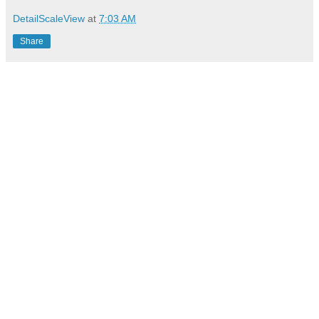
DetailScaleView
at
7:03 AM
Share