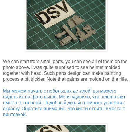
We can start from small parts, you can see all of them on the
photo above. I was quite surprised to see helmet molded
together with head. Such parts design can make painting
process a bit trickier. Note that palms are molded on the rifle.
Мы можем начать с небольших деталей, вы можете
видеть их на фото выше. Меня удивило, что шлеп отлит
вместе с головой. Подобный дизайн немного усложнит
окраску. Обратите внимание, что кисти отлиты вместе с
винтовкой.