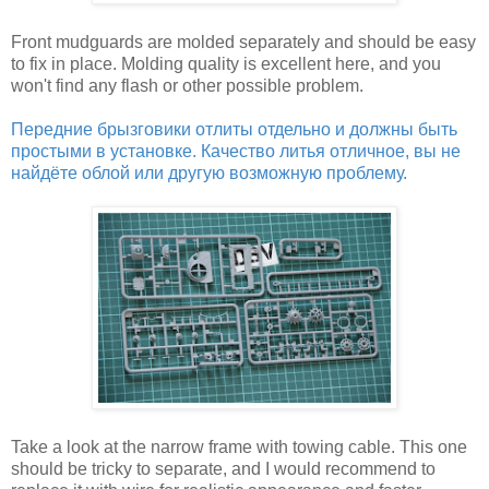
Front mudguards are molded separately and should be easy
to fix in place. Molding quality is excellent here, and you
won't find any flash or other possible problem.
Передние брызговики отлиты отдельно и должны быть
простыми в установке. Качество литья отличное, вы не
найдёте облой или другую возможную проблему.
Take a look at the narrow frame with towing cable. This one
should be tricky to separate, and I would recommend to