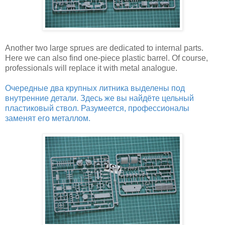
Another two large sprues are dedicated to internal parts.
Here we can also find one-piece plastic barrel. Of course,
professionals will replace it with metal analogue.
Очередные два крупных литника выделены под
внутренние детали. Здесь же вы найдёте цельный
пластиковый ствол. Разумеется, профессионалы
заменят его металлом.