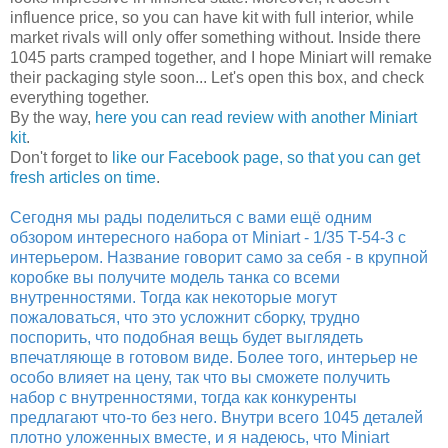
influence price, so you can have kit with full interior, while
market rivals will only offer something without. Inside there
1045 parts cramped together, and I hope Miniart will remake
their packaging style soon... Let's open this box, and check
everything together.
By the way,
here you can read review with another Miniart
kit
.
Don't forget to
like our Facebook page, so that you can get
fresh articles on time
.
Сегодня мы рады поделиться с вами ещё одним
обзором интересного набора от Miniart - 1/35 T-54-3 с
интерьером. Название говорит само за себя - в крупной
коробке вы получите модель танка со всеми
внутренностями. Тогда как некоторые могут
пожаловаться, что это усложнит сборку, трудно
поспорить, что подобная вещь будет выглядеть
впечатляюще в готовом виде. Более того, интерьер не
особо влияет на цену, так что вы сможете получить
набор с внутренностями, тогда как конкуренты
предлагают что-то без него. Внутри всего 1045 деталей
плотно уложенных вместе, и я надеюсь, что Miniart