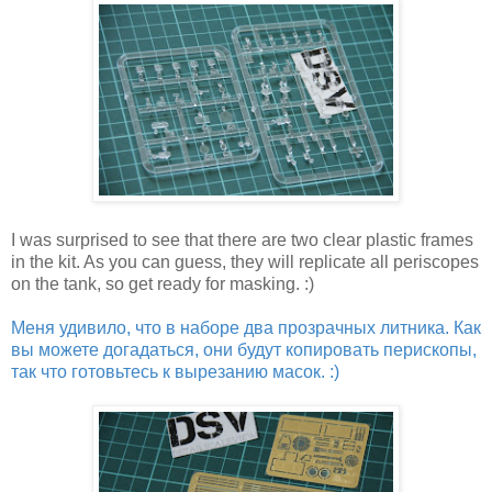
I was surprised to see that there are two clear plastic frames
in the kit. As you can guess, they will replicate all periscopes
on the tank, so get ready for masking. :)
Меня удивило, что в наборе два прозрачных литника. Как
вы можете догадаться, они будут копировать перископы,
так что готовьтесь к вырезанию масок. :)