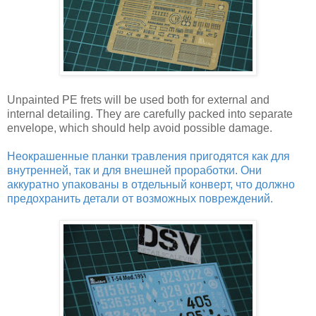
Unpainted PE frets will be used both for external and
internal detailing. They are carefully packed into separate
envelope, which should help avoid possible damage.
Неокрашенные планки травления пригодятся как для
внутренней, так и для внешней проработки. Они
аккуратно упакованы в отдельный конверт, что должно
предохранить детали от возможных повреждений.