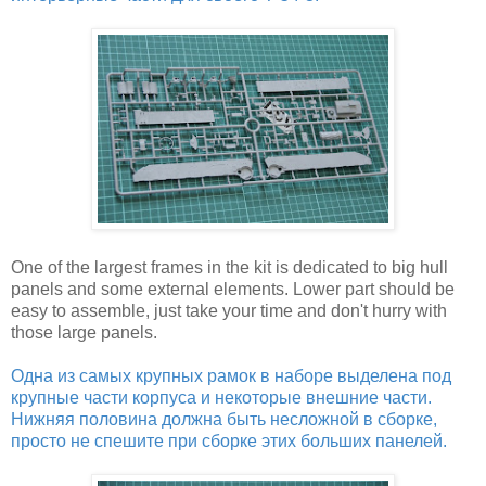
One of the largest frames in the kit is dedicated to big hull
panels and some external elements. Lower part should be
easy to assemble, just take your time and don't hurry with
those large panels.
Одна из самых крупных рамок в наборе выделена под
крупные части корпуса и некоторые внешние части.
Нижняя половина должна быть несложной в сборке,
просто не спешите при сборке этих больших панелей.