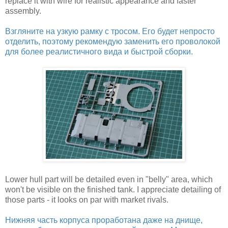
replace it with wire for realistic appearance and faster
assembly.
Взгляните на узкую рамку с тросом. Его будет непросто
отделить, поэтому рекомендую заменить его проволокой
для более реалистичного вида и быстрой сборки.
Lower hull part will be detailed even in "belly" area, which
won't be visible on the finished tank. I appreciate detailing of
those parts - it looks on par with market rivals.
Нижняя часть корпуса проработана даже на днище,