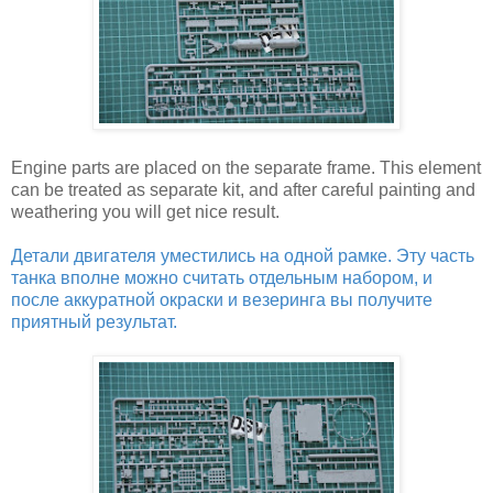
Engine parts are placed on the separate frame. This element
can be treated as separate kit, and after careful painting and
weathering you will get nice result.
Детали двигателя уместились на одной рамке. Эту часть
танка вполне можно считать отдельным набором, и
после аккуратной окраски и везеринга вы получите
приятный результат.