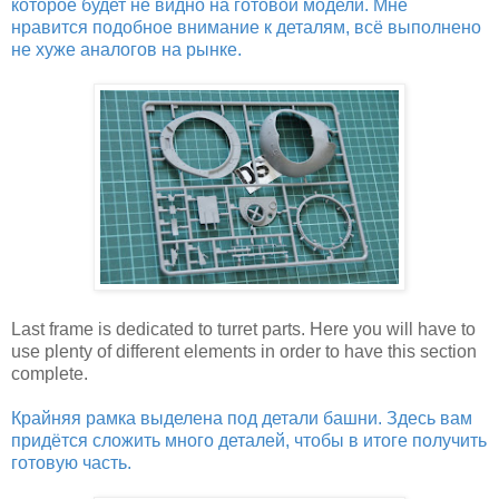
которое будет не видно на готовой модели. Мне
нравится подобное внимание к деталям, всё выполнено
не хуже аналогов на рынке.
Last frame is dedicated to turret parts. Here you will have to
use plenty of different elements in order to have this section
complete.
Крайняя рамка выделена под детали башни. Здесь вам
придётся сложить много деталей, чтобы в итоге получить
готовую часть.