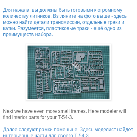
Для начала, вы должны быть готовыми к огромному
количеству литников. Взгляните на фото выше - здесь
можно найти детали трансмиссии, отдельные траки и
катки. Разумеется, пластиковые траки - ещё одно из
преимуществ набора.
Next we have even more small frames. Here modeler will
find interior parts for your T-54-3.
Далее следуют рамки поменьше. Здесь моделист найдёт
интерьерные части для своего Т-54-3.