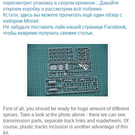
пересмотрит упаковку в скором времени... Давайте
откроем коробку и рассмотрим всё поближе.
Кстати,
здесь вы можете прочитать ещё один обзор с
набором Miniart
.
Не забудьте
поставить лайк нашей странице Facebook,
чтобы вовремя получать свежие статьи
.
First of all, you should be ready for huge amount of different
sprues. Take a look at the photo above - there we can see
transmission parts, separate track links and roadwheels. Of
course, plastic tracks inclusion is another advantage of this
kit.