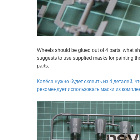
Wheels should be glued out of 4 parts, what s
suggests to use supplied masks for painting tho
parts.
Колёса нужно будет склеить из 4 деталей, ч
рекомендует использовать маски из комплект