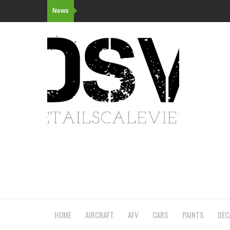
News
HOME
AIRCRAFT
AFV
CARS
PAINTS
DEC