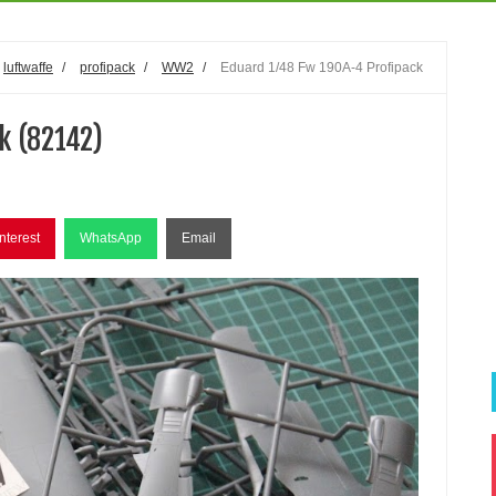
luftwaffe
/
profipack
/
WW2
/
Eduard 1/48 Fw 190A-4 Profipack
k (82142)
nterest
WhatsApp
Email