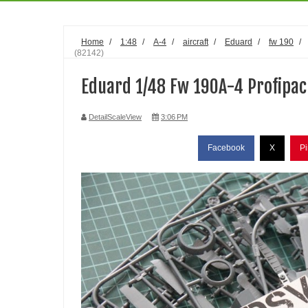
Home
/
1:48
/
A-4
/
aircraft
/
Eduard
/
fw 190
/
(82142)
Eduard 1/48 Fw 190A-4 Profipac
DetailScaleView
3:06 PM
Facebook
X
Pi