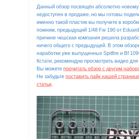
Данный обзор посвящён абсолютно новому 1
недоступен в продаже, но мы готовы подел
именно такой пластик вы получите в коробке
помним, предыдущий 1/48 Fw 190 от Eduar
причине чешская компания решила разработ
ничего общего с предыдущей. В этом обзоре
наработки уже выпущенных Spitfire и Bf 10
Кстати, рекомендую просмотреть видео для
Вы можете
прочитать обзор с другим набор
Не забудьте
поставить лайк нашей страниц
статьи
.