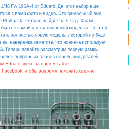
/48 Fw 190A-4 от Eduard. Да, этот набор ещё
иться с вами фото и видео. Это финальный вид,
 Profipack, которая выйдет на E-Day. Как мы
d был не самой расхваливаемой моделью. По этой
ать полностью новую модель, у которой не будет
 вы наверняка заметите, что новинка использует
9G. Теперь давайте рассмотрим первую рамку.
 более подробных планов небольших деталей.
ом Eduard здесь на нашем сайте
.
е Facebook, чтобы вовремя получать свежие