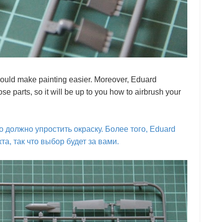
hould make painting easier. Moreover, Eduard
se parts, so it will be up to you how to airbrush your
то должно упростить окраску. Более того, Eduard
а, так что выбор будет за вами.