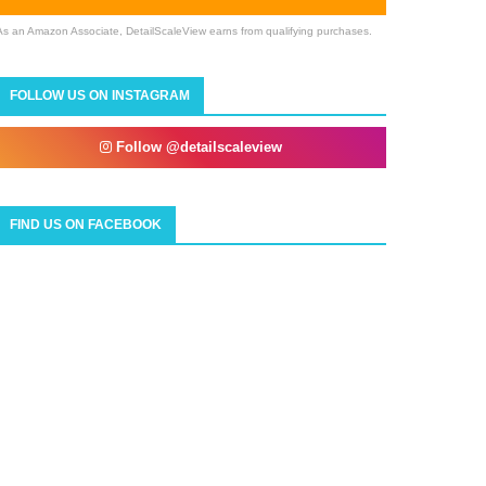
As an Amazon Associate, DetailScaleView earns from qualifying purchases.
FOLLOW US ON INSTAGRAM
Follow @detailscaleview
FIND US ON FACEBOOK