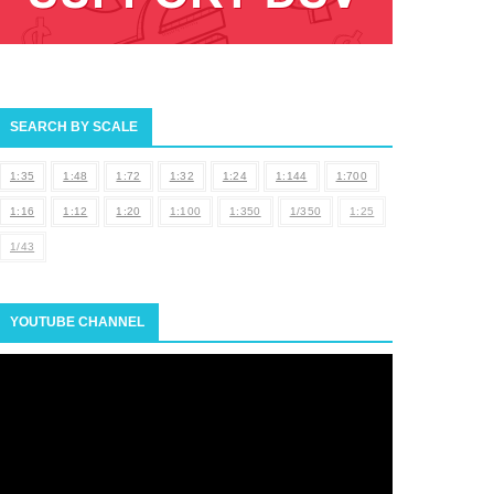
SEARCH BY SCALE
1:35
1:48
1:72
1:32
1:24
1:144
1:700
1:16
1:12
1:20
1:100
1:350
1/350
1:25
1/43
YOUTUBE CHANNEL