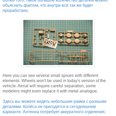
Более того, такое большое количество деталей можно
объяснить фактом, что внутри всё так же будет
проработано.
Here you can see several small sprues with different
elements. Wheels won't be used in today's version of the
vehicle. Aerial will require careful separation, some
modelers might even replace it with metal analogue.
Здесь вы можете видеть небольшие рамки с разными
деталями. Колёса не пригодятся в сегодняшнем
варианте. Антенна потребует аккуратного отделения,