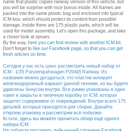
name that plastic copies railway version of this vehicle, but
you will be surprise with nice bonus inside. All frames are
packed into the same plastic bag and enclosed into typical
ICM box, which should protect its content from possible
damage. Inside there are 175 plastic parts, which will be
used for model assembly. Let's open this package, and take
a closer look at sprues.
By the way,
here you can find review with another ICM kit
.
Don't forget to
like our Facebook page, so that you can get
fresh articles on time
.
Сегодня у нас есть шанс рассмотреть новый набор от
ICM - 1/35 Panzerspahwagen P204(f) Railway. Из
названия можно догадаться, что пластик копирует
железнодорожный вариант данной техники, но вы будете
удивлены бонусом внутри. Все рамки упакованы в один
пакет и закрыты в типичную коробку от ICM, которая
защитит содержимое от повреждений. Внутри всего 175
деталей, которые пригодятся для сборки. Давайте
откроем упаковку и рассмотрим всё побилже.
Кстати,
здесь вы можете прочитать обзор ещё одного
набора ICM
.
Не забудьте
поставить лайк нашей странице Facebook,