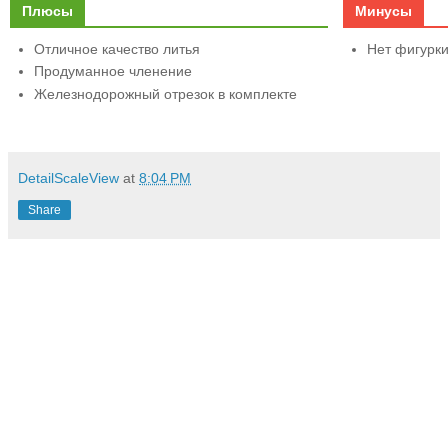
Плюсы
Минусы
Отличное качество литья
Нет фигурки
Продуманное членение
Железнодорожный отрезок в комплекте
DetailScaleView
at
8:04 PM
Share