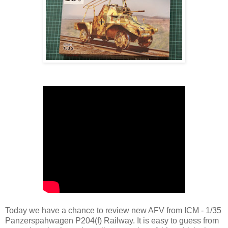
Today we have a chance to review new AFV from ICM - 1/35
Panzerspahwagen P204(f) Railway. It is easy to guess from