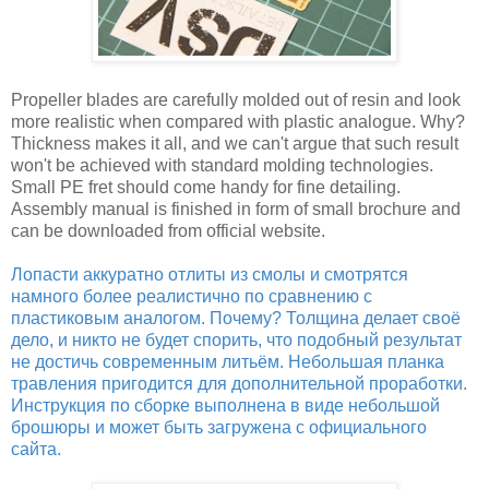
Propeller blades are carefully molded out of resin and look
more realistic when compared with plastic analogue. Why?
Thickness makes it all, and we can't argue that such result
won't be achieved with standard molding technologies.
Small PE fret should come handy for fine detailing.
Assembly manual is finished in form of small brochure and
can be downloaded from official website.
Лопасти аккуратно отлиты из смолы и смотрятся
намного более реалистично по сравнению с
пластиковым аналогом. Почему? Толщина делает своё
дело, и никто не будет спорить, что подобный результат
не достичь современным литьём. Небольшая планка
травления пригодится для дополнительной проработки.
Инструкция по сборке выполнена в виде небольшой
брошюры и может быть загружена с официального
сайта.