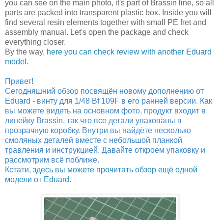
you can see on the main photo, it's part of Brassin line, so all
parts are packed into transparent plastic box. Inside you will
find several resin elements together with small PE fret and
assembly manual. Let's open the package and check
everything closer.
By the way,
here you can check review with another Eduard
model
.
Привет!
Сегодняшний обзор посвящён новому дополнению от
Eduard - винту для 1/48 Bf 109F в его ранней версии. Как
вы можете видеть на основном фото, продукт входит в
линейку Brassin, так что все детали упакованы в
прозрачную коробку. Внутри вы найдёте несколько
смоляных деталей вместе с небольшой планкой
травления и инструкцией. Давайте откроем упаковку и
рассмотрим всё поближе.
Кстати,
здесь вы можете прочитать обзор ещё одной
модели от Eduard
.