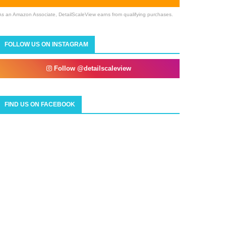
As an Amazon Associate, DetailScaleView earns from qualifying purchases.
FOLLOW US ON INSTAGRAM
Follow @detailscaleview
FIND US ON FACEBOOK