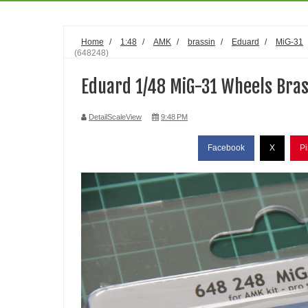
Home
/
1:48
/
AMK
/
brassin
/
Eduard
/
MiG-31
(648248)
Eduard 1/48 MiG-31 Wheels Bras
DetailScaleView
9:48 PM
Facebook
X
Pi