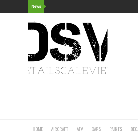
News
HOME
AIRCRAFT
AFV
CARS
PAINTS
DEC