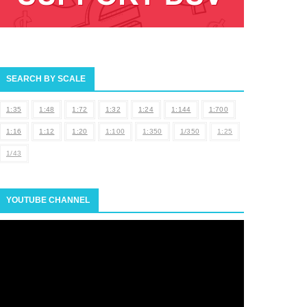
SEARCH BY SCALE
1:35
1:48
1:72
1:32
1:24
1:144
1:700
1:16
1:12
1:20
1:100
1:350
1/350
1:25
1/43
YOUTUBE CHANNEL