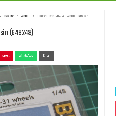
/
russian
/
wheels
/
Eduard 1/48 MiG-31 Wheels Brassin
sin (648248)
nterest
WhatsApp
Email