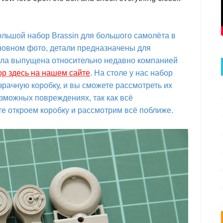
большой набор Brassin для большого самолёта в
сновном фото, детали предназначены для
ыла выпущена относительно недавно компанией
ор здесь на нашем сайте
. На столе у нас набор
озрачную коробку, и вы сможете рассмотреть их
озможных повреждениях, так как всё
е откроем коробку и рассмотрим всё поближе.