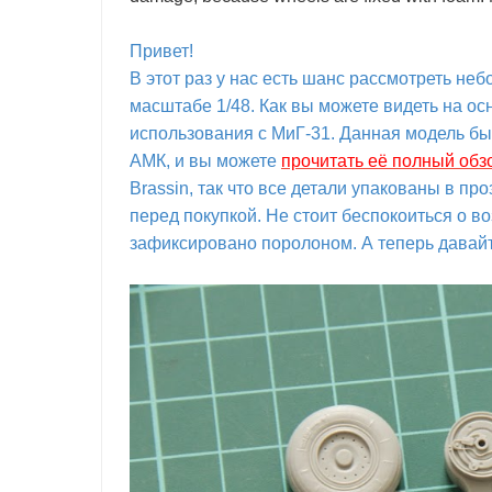
Привет!
В этот раз у нас есть шанс рассмотреть не
масштабе 1/48. Как вы можете видеть на о
использования с МиГ-31. Данная модель б
АМК, и вы можете
прочитать её полный обз
Brassin, так что все детали упакованы в пр
перед покупкой. Не стоит беспокоиться о в
зафиксировано поролоном. А теперь давайт