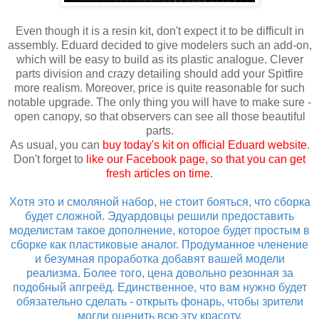
Even though it is a resin kit, don't expect it to be difficult in
assembly. Eduard decided to give modelers such an add-on,
which will be easy to build as its plastic analogue. Clever
parts division and crazy detailing should add your Spitfire
more realism. Moreover, price is quite reasonable for such
notable upgrade. The only thing you will have to make sure -
open canopy, so that observers can see all those beautiful
parts.
As usual, you can
buy today's kit on official Eduard website
.
Don't forget to
like our Facebook page, so that you can get
fresh articles on time
.
Хотя это и смоляной набор, не стоит бояться, что сборка
будет сложной. Эдуардовцы решили предоставить
моделистам такое дополнение, которое будет простым в
сборке как пластиковые аналог. Продуманное членение
и безумная проработка добавят вашей модели
реализма. Более того, цена довольно резонная за
подобный апгреёд. Единственное, что вам нужно будет
обязательно сделать - открыть фонарь, чтобы зрители
могли оценить всю эту красоту.