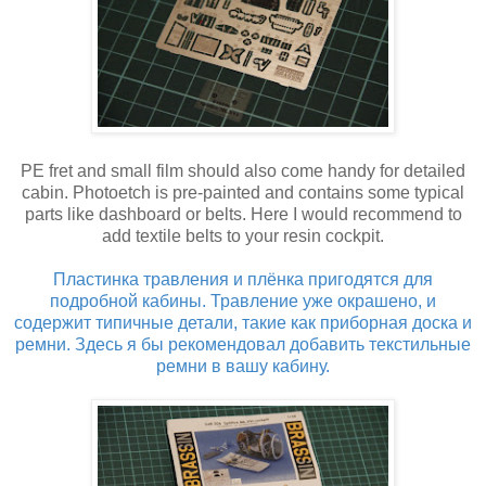
PE fret and small film should also come handy for detailed
cabin. Photoetch is pre-painted and contains some typical
parts like dashboard or belts. Here I would recommend to
add textile belts to your resin cockpit.
Пластинка травления и плёнка пригодятся для
подробной кабины. Травление уже окрашено, и
содержит типичные детали, такие как приборная доска и
ремни. Здесь я бы рекомендовал добавить текстильные
ремни в вашу кабину.