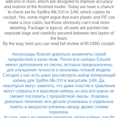
add-ons in resin, which are designed to improve accuracy
and realism of the finished model. Today we have a chance
to check set for Spitfire Mk.XVI in 1/48, which copies its
cockpit. Yes, some might argue that even plastic and PE can
make a nice cabin, but those obviously can't rival resin
detailing. Package is typical, all parts are packed into
separate bags and carefully secured between two layers of
the foam.
By the way, here you can read full review of Bf 109G cockpit.
Аксессуары Brassin довольно знамениты своей
проработкой и качеством. Почти все наборы Eduard
имеют дополнения из смолы, которые предназначены
для улучшения точности и реализма готовой модели.
Сегодня у нас есть шанс рассмотреть набор копирующий
кабину для Spitfire Mk.XVI в масштабе 1/48. Да,
некоторые могут заметить, что даже пластик и травление
могут собраться в красивую кабину, но она всё равно не
сможет поспорить с проработкой смолы. Упаковка
довольно типичная, все детали упакованы в отдельные
пакеты и аккуратно уложены между двумя слоями
поролона.
Кстати, здесь вы можете прочитать обзор кабины для Bf