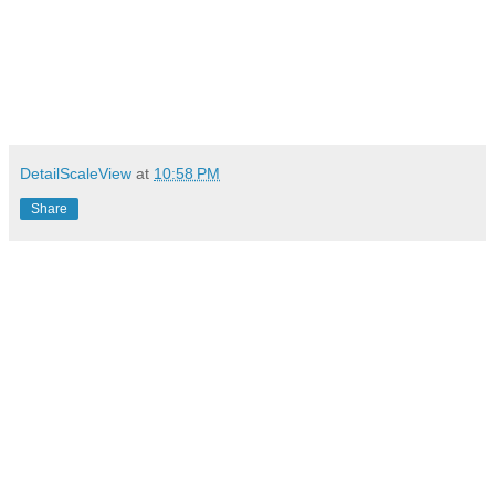
DetailScaleView
at
10:58 PM
Share