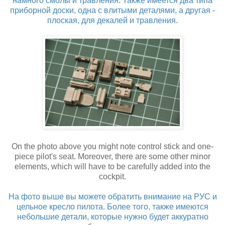
намного смолы и травления. Также имеется два типа
приборной доски, одна с влитыми деталями, а другая -
плоская, для декалей и травления.
On the photo above you might note control stick and one-
piece pilot's seat. Moreover, there are some other minor
elements, which will have to be carefully added into the
cockpit.
На фото выше вы можете обратить внимание на РУС и
цельное кресло пилота. Более того, также имеются
небольшие детали, которые нужно будет аккуратно