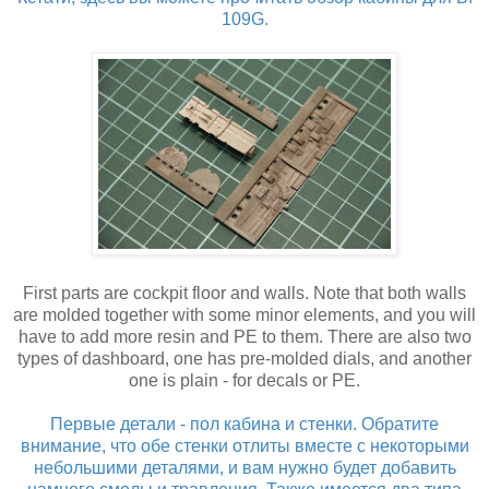
109G.
First parts are cockpit floor and walls. Note that both walls
are molded together with some minor elements, and you will
have to add more resin and PE to them. There are also two
types of dashboard, one has pre-molded dials, and another
one is plain - for decals or PE.
Первые детали - пол кабина и стенки. Обратите
внимание, что обе стенки отлиты вместе с некоторыми
небольшими деталями, и вам нужно будет добавить