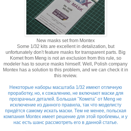
New masks set from Montex
Some 1/32 kits are excellent in detalization, but
unfortunately don't feature masks for transparent parts. Big
Komet from Meng is not an exclusion from this rule, so
modeler has to source masks himself. Well, Polish company
Montex has a solution to this problem, and we can check it in
this review.
Некоторые наборы масштаба 1/32 имеют отличную
проработку, но, к сожалению, не включают маски для
прозрачных деталей. Большая "Комета" от Meng не
исключение из данного правила, так что моделисту
придётся самому искать маски. Тем не менее, польская
компания Montex имеет решение для этой проблемы, и у
нас есть шанс рассмотреть его в данной статье.