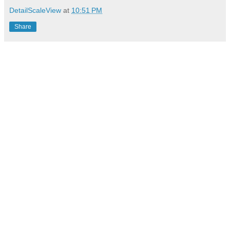
DetailScaleView
at
10:51 PM
Share