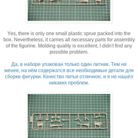
Yes, there is only one small plastic sprue packed into the
box. Nevertheless, it carries all necessary parts for assembly
of the figurine. Molding quality is excellent, I didn't find any
possible problem.
Да, в наборе упакован только один литник. Тем не
менее, на нём содержатся все необходимые детали для
сборки фигурки. Качество литья отличное, и я не нашёл
никаких проблем.