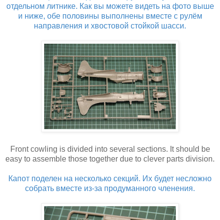
отдельном литнике. Как вы можете видеть на фото выше
и ниже, обе половины выполнены вместе с рулём
направления и хвостовой стойкой шасси.
Front cowling is divided into several sections. It should be
easy to assemble those together due to clever parts division.
Капот поделен на несколько секций. Их будет несложно
собрать вместе из-за продуманного членения.