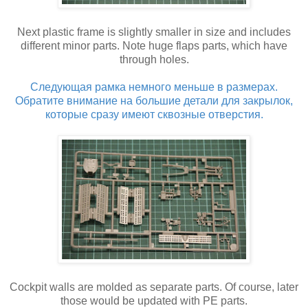
Next plastic frame is slightly smaller in size and includes
different minor parts. Note huge flaps parts, which have
through holes.
Следующая рамка немного меньше в размерах.
Обратите внимание на большие детали для закрылок,
которые сразу имеют сквозные отверстия.
Cockpit walls are molded as separate parts. Of course, later
those would be updated with PE parts.