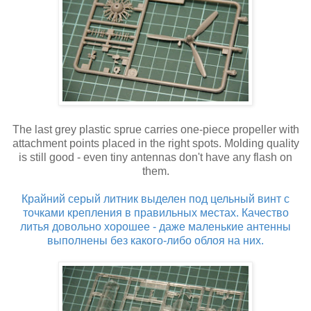
The last grey plastic sprue carries one-piece propeller with
attachment points placed in the right spots. Molding quality
is still good - even tiny antennas don't have any flash on
them.
Крайний серый литник выделен под цельный винт с
точками крепления в правильных местах. Качество
литья довольно хорошее - даже маленькие антенны
выполнены без какого-либо облоя на них.