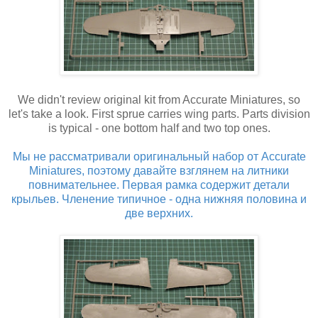
We didn't review original kit from Accurate Miniatures, so
let's take a look. First sprue carries wing parts. Parts division
is typical - one bottom half and two top ones.
Мы не рассматривали оригинальный набор от Accurate
Miniatures, поэтому давайте взглянем на литники
повнимательнее. Первая рамка содержит детали
крыльев. Членение типичное - одна нижняя половина и
две верхних.