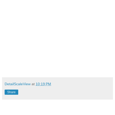
DetailScaleView
at
10:19 PM
Share