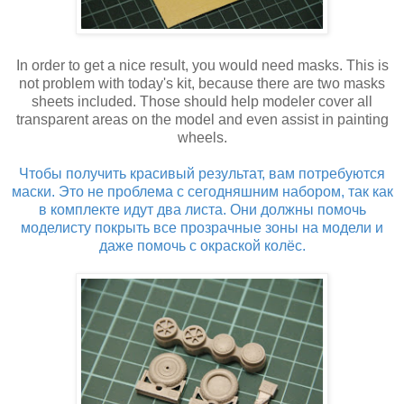
In order to get a nice result, you would need masks. This is
not problem with today's kit, because there are two masks
sheets included. Those should help modeler cover all
transparent areas on the model and even assist in painting
wheels.
Чтобы получить красивый результат, вам потребуются
маски. Это не проблема с сегодняшним набором, так как
в комплекте идут два листа. Они должны помочь
моделисту покрыть все прозрачные зоны на модели и
даже помочь с окраской колёс.