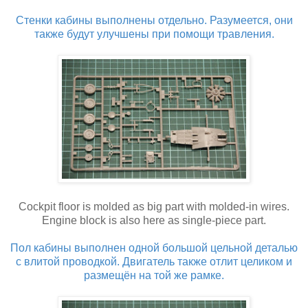
Стенки кабины выполнены отдельно. Разумеется, они
также будут улучшены при помощи травления.
Cockpit floor is molded as big part with molded-in wires.
Engine block is also here as single-piece part.
Пол кабины выполнен одной большой цельной деталью
с влитой проводкой. Двигатель также отлит целиком и
размещён на той же рамке.