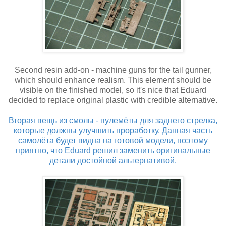
Second resin add-on - machine guns for the tail gunner,
which should enhance realism. This element should be
visible on the finished model, so it's nice that Eduard
decided to replace original plastic with credible alternative.
Вторая вещь из смолы - пулемёты для заднего стрелка,
которые должны улучшить проработку. Данная часть
самолёта будет видна на готовой модели, поэтому
приятно, что Eduard решил заменить оригинальные
детали достойной альтернативой.