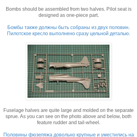
Bombs should be assembled from two halves. Pilot seat is
designed as one-piece part.
Бомбы также должны быть собраны из двух половин.
Пилотское кресло выполнено сразу цельной деталью.
Fuselage halves are quite large and molded on the separate
sprue. As you can see on the photo above and below, both
feature rudder and tail-wheel.
Половины фюзеляжа довольно крупные и уместились на