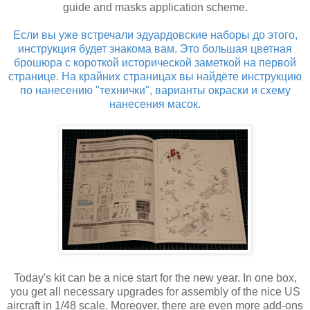
guide and masks application scheme.
Если вы уже встречали эдуардовские наборы до этого,
инструкция будет знакома вам. Это большая цветная
брошюра с короткой исторической заметкой на первой
странице. На крайних страницах вы найдёте инструкцию
по нанесению "технички", варианты окраски и схему
нанесения масок.
Today's kit can be a nice start for the new year. In one box,
you get all necessary upgrades for assembly of the nice US
aircraft in 1/48 scale. Moreover, there are even more add-ons