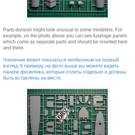
Parts division might look unusual to some modelers. For
example, on the photo above you can see fuselage panels
which come as separate parts and should be inserted here
and there.
Членение может показаться необычным на первый
взгляд. К примеру, на фото выше вы можете видеть
панели фюзеляжа, которые отлиты отдельно и должны
быть вставлены на место.