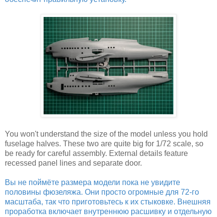
You won't understand the size of the model unless you hold
fuselage halves. These two are quite big for 1/72 scale, so
be ready for careful assembly. External details feature
recessed panel lines and separate door.
Вы не поймёте размера модели пока не увидите
половины фюзеляжа. Они просто огромные для 72-го
масштаба, так что приготовьтесь к их стыковке. Внешняя
проработка включает внутреннюю расшивку и отдельную