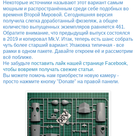
Некоторые источники называют этот вариант самым
мощным и распространённым среди себе подобных во
временя Второй Мировой. Сегодняшняя версия
получила слегка доработанный фюзеляж, а общее
количество выпущенных экземпляров равняется 461.
Обратите внимание, что предыдущий выпуск состоялся
в 2019 и копировал Mk.V. Итак, теперь есть шанс собрать
чуть более старший вариант. Упаковка типичная - все
рамки в одном пакете. Давайте откроем её и рассмотрим
всё поближе.
Не забудьте
поставить лайк нашей странице Facebook,
чтобы вовремя получать свежие статьи
.
Вы можете помочь нам приобрести новую камеру -
просто нажмите кнопку "Donate" на правой панели.