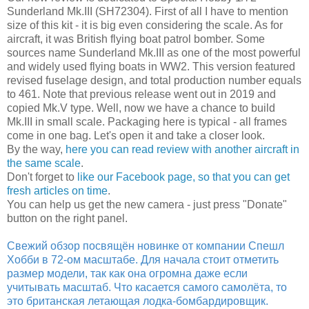
Sunderland Mk.III (SH72304). First of all I have to mention
size of this kit - it is big even considering the scale. As for
aircraft, it was British flying boat patrol bomber. Some
sources name Sunderland Mk.III as one of the most powerful
and widely used flying boats in WW2. This version featured
revised fuselage design, and total production number equals
to 461. Note that previous release went out in 2019 and
copied Mk.V type. Well, now we have a chance to build
Mk.III in small scale. Packaging here is typical - all frames
come in one bag. Let's open it and take a closer look.
By the way,
here you can read review with another aircraft in
the same scale
.
Don't forget to
like our Facebook page, so that you can get
fresh articles on time
.
You can help us get the new camera - just press "Donate"
button on the right panel.
Свежий обзор посвящён новинке от компании Спешл
Хобби в 72-ом масштабе. Для начала стоит отметить
размер модели, так как она огромна даже если
учитывать масштаб. Что касается самого самолёта, то
это британская летающая лодка-бомбардировщик.