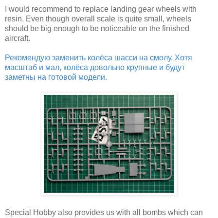
I would recommend to replace landing gear wheels with
resin. Even though overall scale is quite small, wheels
should be big enough to be noticeable on the finished
aircraft.
Рекомендую заменить колёса шасси на смолу. Хотя
масштаб и мал, колёса довольно крупные и будут
заметны на готовой модели.
Special Hobby also provides us with all bombs which can