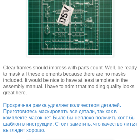
Clear frames should impress with parts count. Well, be ready
to mask all these elements because there are no masks
included. It would be nice to have at least template in the
assembly manual. I have to admit that molding quality looks
great here.
Прозрачная рамка удивляет количеством деталей.
Приготовьтесь маскировать все детали, так как в
комплекте масок нет. Было бы неплохо получить хоят бы
шаблон в инструкции. Стоит заметить, что качество литья
выглядит хорошо.