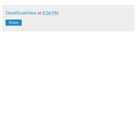
DetailScaleView
at
8:04 PM
Share