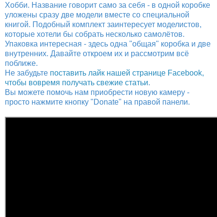
Хобби. Название говорит само за себя - в одной коробке
уложены сразу две модели вместе со специальной
книгой. Подобный комплект заинтересует моделистов,
которые хотели бы собрать несколько самолётов.
Упаковка интересная - здесь одна "общая" коробка и две
внутренних. Давайте откроем их и рассмотрим всё
поближе.
Не забудьте
поставить лайк нашей странице Facebook,
чтобы вовремя получать свежие статьи
.
Вы можете помочь нам приобрести новую камеру -
просто нажмите кнопку "Donate" на правой панели.