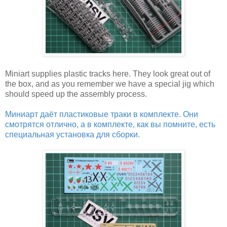
Miniart supplies plastic tracks here. They look great out of
the box, and as you remember we have a special jig which
should speed up the assembly process.
Миниарт даёт пластиковые траки в комплекте. Они
смотрятся отлично, а в комплекте, как вы помните, есть
специальная установка для сборки.