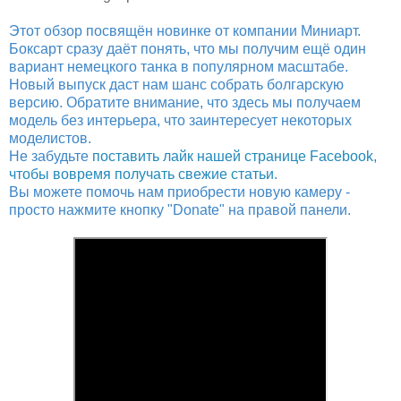
Этот обзор посвящён новинке от компании Миниарт.
Боксарт сразу даёт понять, что мы получим ещё один
вариант немецкого танка в популярном масштабе.
Новый выпуск даст нам шанс собрать болгарскую
версию. Обратите внимание, что здесь мы получаем
модель без интерьера, что заинтересует некоторых
моделистов.
Не забудьте
поставить лайк нашей странице Facebook,
чтобы вовремя получать свежие статьи
.
Вы можете помочь нам приобрести новую камеру -
просто нажмите кнопку "Donate" на правой панели.