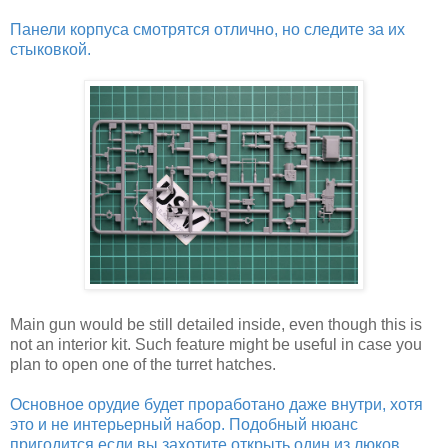
Панели корпуса смотрятся отлично, но следите за их
стыковкой.
Main gun would be still detailed inside, even though this is
not an interior kit. Such feature might be useful in case you
plan to open one of the turret hatches.
Основное орудие будет проработано даже внутри, хотя
это и не интерьерный набор. Подобный нюанс
пригодится если вы захотите открыть один из люков.