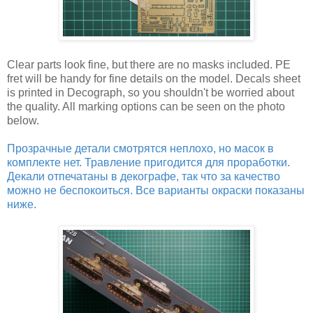
Clear parts look fine, but there are no masks included. PE
fret will be handy for fine details on the model. Decals sheet
is printed in Decograph, so you shouldn't be worried about
the quality. All marking options can be seen on the photo
below.
Прозрачные детали смотрятся неплохо, но масок в
комплекте нет. Травление пригодится для проработки.
Декали отпечатаны в декографе, так что за качество
можно не беспокоиться. Все варианты окраски показаны
ниже.