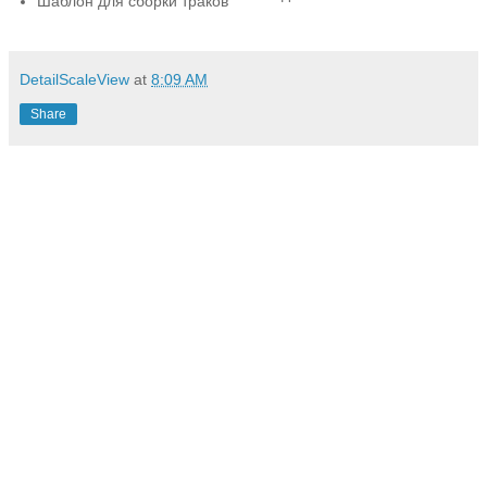
Шаблон для сборки траков
DetailScaleView
at
8:09 AM
Share