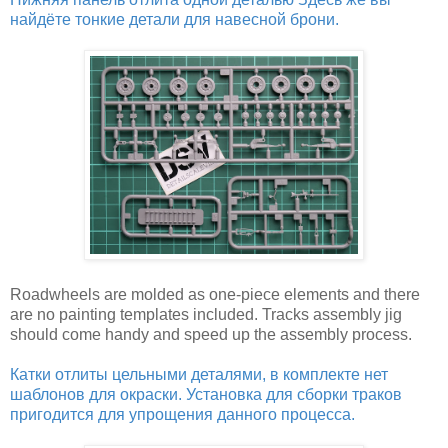
найдёте тонкие детали для навесной брони.
Roadwheels are molded as one-piece elements and there
are no painting templates included. Tracks assembly jig
should come handy and speed up the assembly process.
Катки отлиты цельными деталями, в комплекте нет
шаблонов для окраски. Установка для сборки траков
пригодится для упрощения данного процесса.