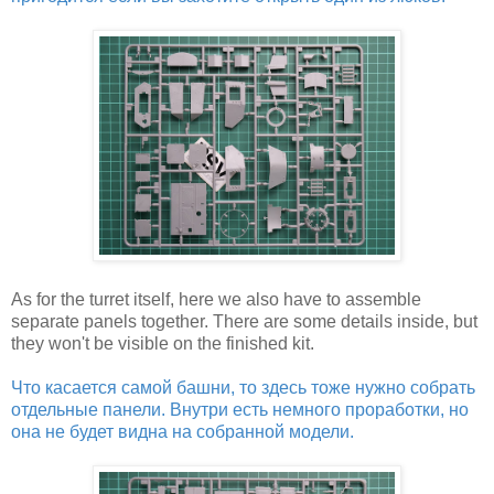
As for the turret itself, here we also have to assemble
separate panels together. There are some details inside, but
they won't be visible on the finished kit.
Что касается самой башни, то здесь тоже нужно собрать
отдельные панели. Внутри есть немного проработки, но
она не будет видна на собранной модели.