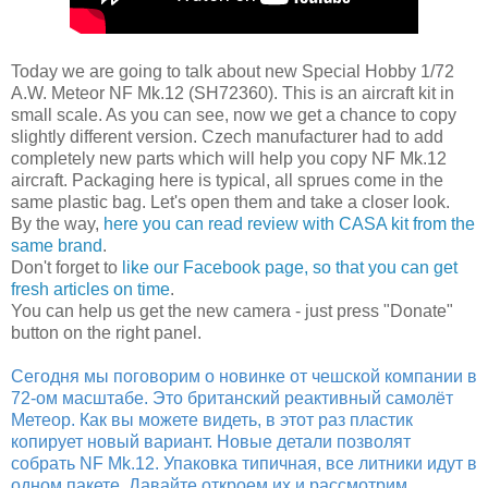
Today we are going to talk about new Special Hobby 1/72
A.W. Meteor NF Mk.12 (SH72360). This is an aircraft kit in
small scale. As you can see, now we get a chance to copy
slightly different version. Czech manufacturer had to add
completely new parts which will help you copy NF Mk.12
aircraft. Packaging here is typical, all sprues come in the
same plastic bag. Let's open them and take a closer look.
By the way,
here you can read review with CASA kit from the
same brand
.
Don't forget to
like our Facebook page, so that you can get
fresh articles on time
.
You can help us get the new camera - just press "Donate"
button on the right panel.
Сегодня мы поговорим о новинке от чешской компании в
72-ом масштабе. Это британский реактивный самолёт
Метеор. Как вы можете видеть, в этот раз пластик
копирует новый вариант. Новые детали позволят
собрать NF Mk.12. Упаковка типичная, все литники идут в
одном пакете. Давайте откроем их и рассмотрим