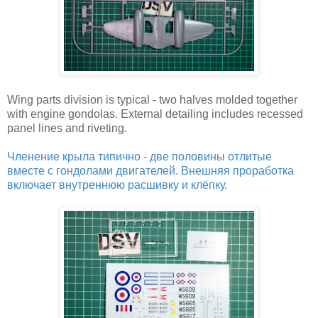
Wing parts division is typical - two halves molded together
with engine gondolas. External detailing includes recessed
panel lines and riveting.
Членение крыла типично - две половины отлитые
вместе с гондолами двигателей. Внешняя проработка
включает внутреннюю расшивку и клёпку.