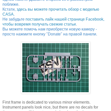
поближе.
Кстати,
здесь вы можете прочитать обзор с моделью
CASA
.
Не забудьте
поставить лайк нашей странице Facebook,
чтобы вовремя получать свежие статьи
.
Вы можете помочь нам приобрести новую камеру -
просто нажмите кнопку "Donate" на правой панели.
First frame is dedicated to various minor elements.
Instrument panels look nice, but there are no decals for