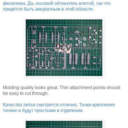
фюзеляжа. Да, носовой обтекатель влитой, так что
придётся быть аккуратным в этой области.
Molding quality looks great. Thin attachment points should
be easy to cut through.
Качество литья смотрится отлично. Точки крепления
тонкие и будут простыми в отделении.