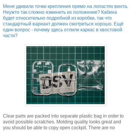
Меня удивили точки крепления прямо на лопастях винта.
Неужто так сложно изменить их положение? Кабина
будет относительно подробной из коробки, так что
стандартный вариант должен смотреться хорошо. Ещё
один вопрос - почему здесь отлили каркас в хвостовой
части?
Clear parts are packed into separate plastic bag in order to
avoid possible scratches. Molding quality looks great and
you should be able to copy open cockpit. There are no