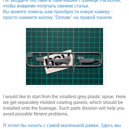
Не забудьте
поставить лайк нашей странице Facebook,
чтобы вовремя получать свежие статьи
.
Вы можете помочь нам приобрести новую камеру -
просто нажмите кнопку "Donate" на правой панели.
I would like to start from the smallest grey plastic sprue. Here
we get separately molded cowling panels, which should be
installed onto the fuselage. Such parts division will help you
avoid possible fitment problems.
Я хотел бы начать с самой маленькой рамки. Здесь мы