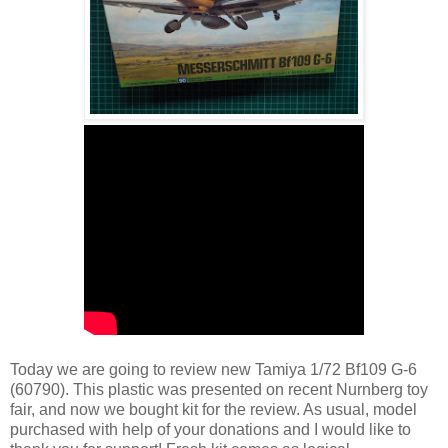
Today we are going to review new Tamiya 1/72 Bf109 G-6
(60790). This plastic was presented on recent Nurnberg toy
fair, and now we bought kit for the review. As usual, model
purchased with help of your donations and I would like to