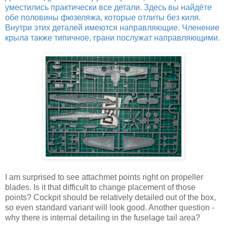
уместились практически все детали. Здесь вы найдёте
обе половины фюзеляжа, которые отлиты без киля.
Внутри этих деталей имеются направляющие. Членение
крыла также типичное, грани послужат направляющими.
I am surprised to see attachmet points right on propeller
blades. Is it that difficult to change placement of those
points? Cockpit should be relatively detailed out of the box,
so even standard variant will look good. Another question -
why there is internal detailing in the fuselage tail area?