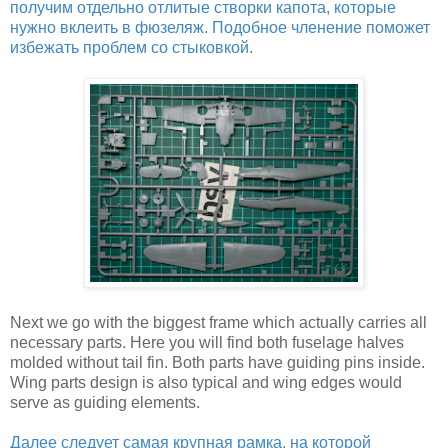
получим отдельно отлитые створки капота, которые
нужно вклеить в фюзеляж. Подобное членение поможет
избежать проблем со стыковкой.
Next we go with the biggest frame which actually carries all
necessary parts. Here you will find both fuselage halves
molded without tail fin. Both parts have guiding pins inside.
Wing parts design is also typical and wing edges would
serve as guiding elements.
Далее следует самая крупная рамка, на которой