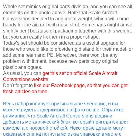
Whole set mimics original parts division, and you can see all
elements on the photo above. Note that Scale Aircraft
Conversions decided to add metal weight, which will come
handy for the aircraft with nose strut. Some parts might arrive
slightly bent because of packaging together with this weight,
but you can easily fix them in a proper shape.
Today's set should be considered as a useful upgrade for
those who would like to provide rigid stand for their model, or
add some resin and PE. Moreover, there won't be any
problem with fitment, because new parts copy original
plastic analogues.
As usual, you can
get this set on official Scale Aircraft
Conversions website
.
Don't forget to
like our Facebook page, so that you can get
fresh articles on time
.
Весь набор копирует оригинальное членение, и вы
можете видеть содержимое на фото выше. Обратите
внимание, что Scale Aircraft Conversions решили
добавить металлический блок, который пригодится для
самолёта с носовой стойкой. Некоторые детали могут
оказаться слегка погнутыми из-за упаковки вместе с