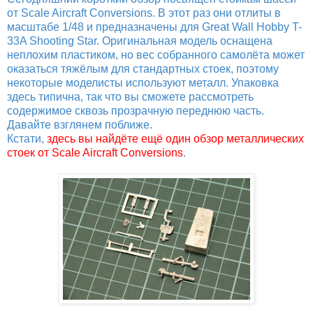
от Scale Aircraft Conversions. В этот раз они отлиты в
масштабе 1/48 и предназначены для Great Wall Hobby T-
33A Shooting Star. Оригинальная модель оснащена
неплохим пластиком, но вес собранного самолёта может
оказаться тяжёлым для стандартных стоек, поэтому
некоторые моделисты используют металл. Упаковка
здесь типична, так что вы сможете рассмотреть
содержимое сквозь прозрачную переднюю часть.
Давайте взглянем поближе.
Кстати,
здесь вы найдёте ещё один обзор металлических
стоек от Scale Aircraft Conversions
.