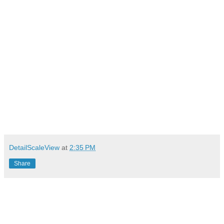
DetailScaleView
at
2:35 PM
Share