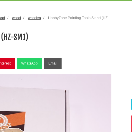
tand
/
wood
/
wooden
/
HobbyZone Painting Tools Stand (HZ-
 (HZ-SM1)
nterest
WhatsApp
Email