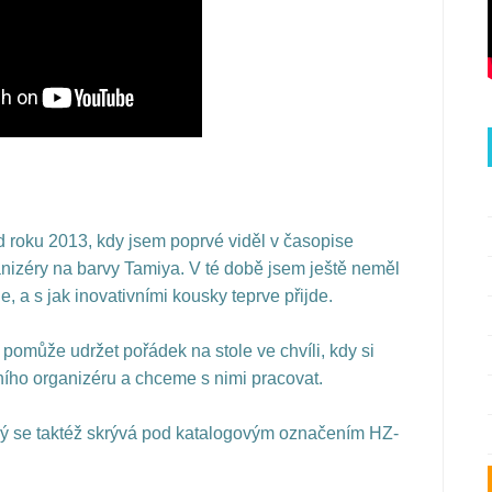
roku 2013, kdy jsem poprvé viděl v časopise
nizéry na barvy Tamiya. V té době jsem ještě neměl
e, a s jak inovativními kousky teprve přijde.
omůže udržet pořádek na stole ve chvíli, kdy si
ího organizéru a chceme s nimi pracovat.
erý se taktéž skrývá pod katalogovým označením HZ-