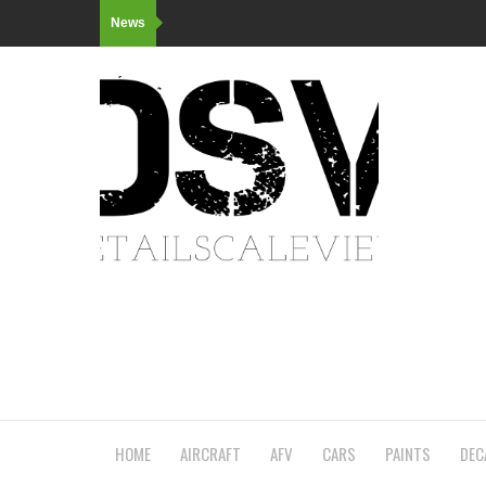
News
HOME
AIRCRAFT
AFV
CARS
PAINTS
DEC