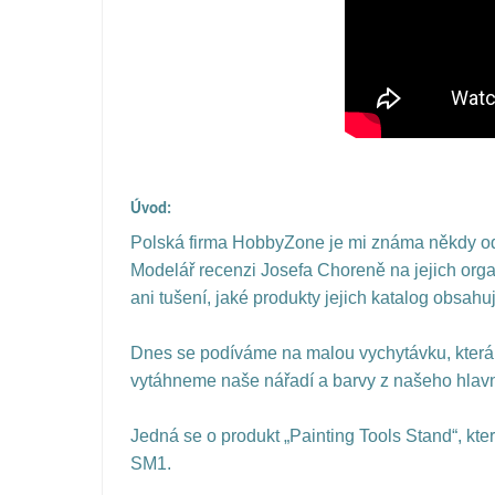
Úvod:
Polská firma HobbyZone je mi známa někdy od 
Modelář recenzi Josefa Choreně na jejich orga
ani tušení, jaké produkty jejich katalog obsahuj
Dnes se podíváme na malou vychytávku, která p
vytáhneme naše nářadí a barvy z našeho hlavn
Jedná se o produkt „Painting Tools Stand“, kt
SM1.