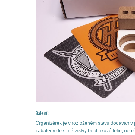
Balení:
Organizérek je v rozloženém stavu dodáván v p
zabaleny do silné vrstvy bublinkové folie, nem