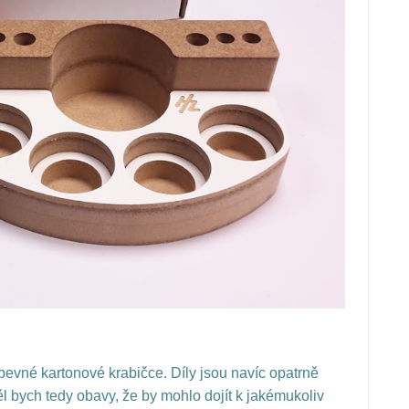
evné kartonové krabičce. Díly jsou navíc opatrně
ěl bych tedy obavy, že by mohlo dojít k jakémukoliv