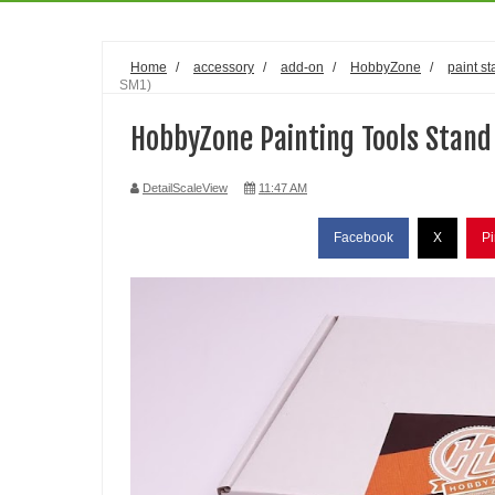
Home
/
accessory
/
add-on
/
HobbyZone
/
paint s
SM1)
HobbyZone Painting Tools Stand
DetailScaleView
11:47 AM
Facebook
X
Pi