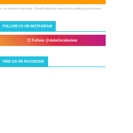
As an Amazon Associate, DetailScaleView earns from qualifying purchases.
FOLLOW US ON INSTAGRAM
Follow @detailscaleview
FIND US ON FACEBOOK