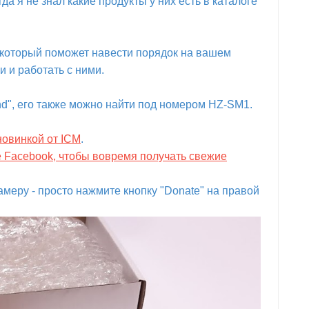
да я не знал какие продукты у них есть в каталоге
который поможет навести порядок на вашем
и и работать с ними.
and", его также можно найти под номером HZ-SM1.
новинкой от ICM
.
е Facebook, чтобы вовремя получать свежие
меру - просто нажмите кнопку "Donate" на правой