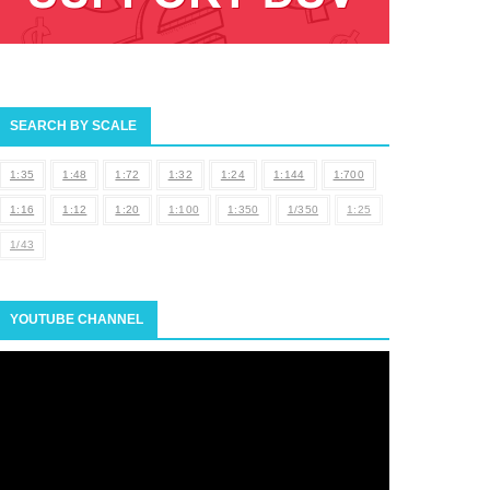
SEARCH BY SCALE
1:35
1:48
1:72
1:32
1:24
1:144
1:700
1:16
1:12
1:20
1:100
1:350
1/350
1:25
1/43
YOUTUBE CHANNEL