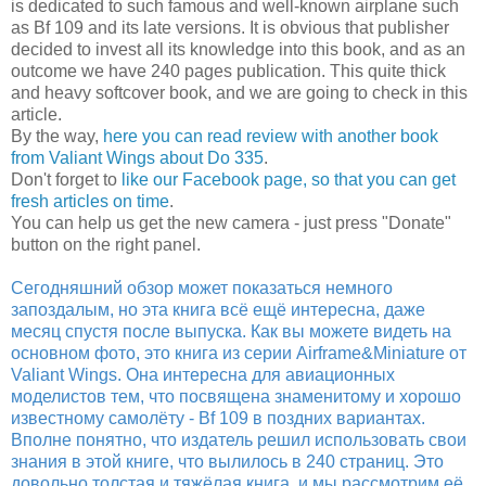
is dedicated to such famous and well-known airplane such
as Bf 109 and its late versions. It is obvious that publisher
decided to invest all its knowledge into this book, and as an
outcome we have 240 pages publication. This quite thick
and heavy softcover book, and we are going to check in this
article.
By the way,
here you can read review with another book
from Valiant Wings about Do 335
.
Don't forget to
like our Facebook page, so that you can get
fresh articles on time
.
You can help us get the new camera - just press "Donate"
button on the right panel.
Сегодняшний обзор может показаться немного
запоздалым, но эта книга всё ещё интересна, даже
месяц спустя после выпуска. Как вы можете видеть на
основном фото, это книга из серии Airframe&Miniature от
Valiant Wings. Она интересна для авиационных
моделистов тем, что посвящена знаменитому и хорошо
известному самолёту - Bf 109 в поздних вариантах.
Вполне понятно, что издатель решил использовать свои
знания в этой книге, что вылилось в 240 страниц. Это
довольно толстая и тяжёлая книга, и мы рассмотрим её