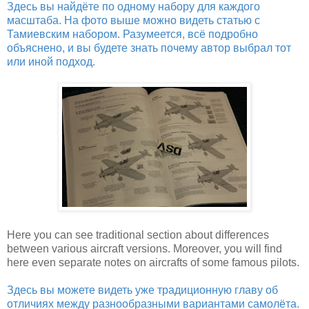
Здесь вы найдёте по одному набору для каждого
масштаба. На фото выше можно видеть статью с
Тамиевским набором. Разумеется, всё подробно
объяснено, и вы будете знать почему автор выбрал тот
или иной подход.
Here you can see traditional section about differences
between various aircraft versions. Moreover, you will find
here even separate notes on aircrafts of some famous pilots.
Здесь вы можете видеть уже традиционную главу об
отличиях между разнообразными вариантами самолёта.