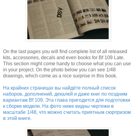
On the last pages you will find complete list of all released
kits, accessories, decals and even books for Bf 109 Late.
This section might come handy to choose what you can use
in your project. On the photo below you can see 1/48
drawings, which come as a nice surprise in this book.
На крайних страницах вы найдёте полный список
наборов, дополнений, декалей и даже книг по поздним
вариантам Bf 109. Эта глава пригодится для подготовки
к сборке модели. На фото ниже видны чертежи в
масштабе 1/48, что можно считать приятным сюрпризом
в этой книге.