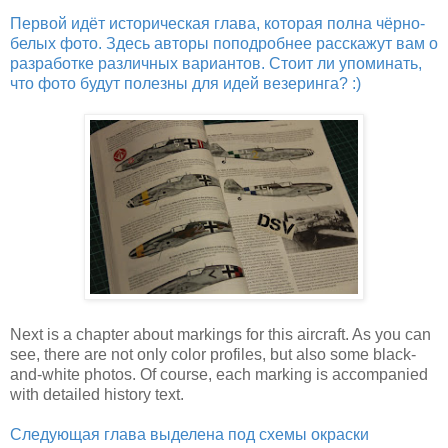
Первой идёт историческая глава, которая полна чёрно-
белых фото. Здесь авторы поподробнее расскажут вам о
разработке различных вариантов. Стоит ли упоминать,
что фото будут полезны для идей везеринга? :)
Next is a chapter about markings for this aircraft. As you can
see, there are not only color profiles, but also some black-
and-white photos. Of course, each marking is accompanied
with detailed history text.
Следующая глава выделена под схемы окраски