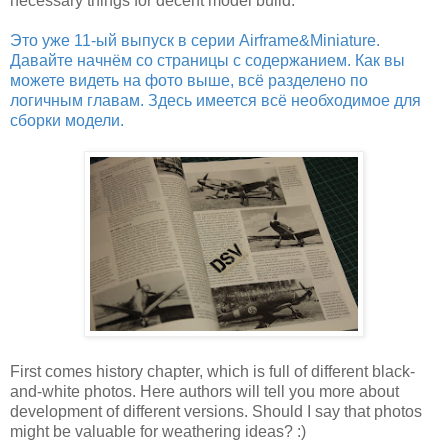
necessary things for decent model build.
Это уже 11-ый выпуск в серии Airframe&Miniature.
Давайте начнём со страницы с содержанием. Как вы
можете видеть на фото выше, всё разделено по
логичным главам. Здесь имеется всё необходимое для
сборки модели.
First comes history chapter, which is full of different black-
and-white photos. Here authors will tell you more about
development of different versions. Should I say that photos
might be valuable for weathering ideas? :)