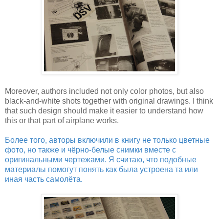
Moreover, authors included not only color photos, but also
black-and-white shots together with original drawings. I think
that such design should make it easier to understand how
this or that part of airplane works.
Более того, авторы включили в книгу не только цветные
фото, но также и чёрно-белые снимки вместе с
оригинальными чертежами. Я считаю, что подобные
материалы помогут понять как была устроена та или
иная часть самолёта.