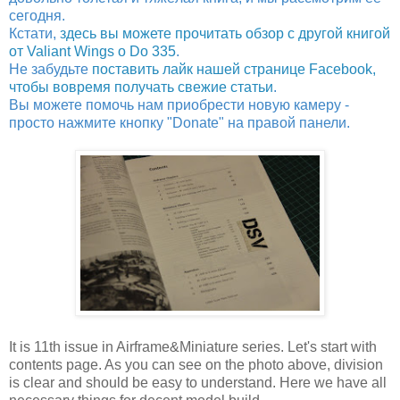
сегодня.
Кстати,
здесь вы можете прочитать обзор с другой книгой
от Valiant Wings о Do 335
.
Не забудьте
поставить лайк нашей странице Facebook,
чтобы вовремя получать свежие статьи
.
Вы можете помочь нам приобрести новую камеру -
просто нажмите кнопку "Donate" на правой панели.
It is 11th issue in Airframe&Miniature series. Let's start with
contents page. As you can see on the photo above, division
is clear and should be easy to understand. Here we have all