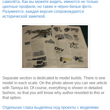
самолёта. Как вы можете видеть, имеются не только
цветные профили, но также и чёрно-белые фото.
Разумеется, каждая версия сопровождается
исторической заметкой.
Separate section is dedicated to model builds. There is one
model in each scale. On the photo above you can see article
with Tamiya kit. Of course, everything is shown in detailed
fashion, so that you will know why author resorted to this or
that option.
Отдельная глава выделена под проекты с моделями.