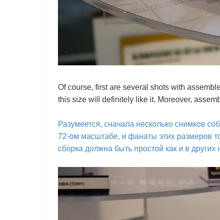
Of course, first are several shots with assembl
this size will definitely like it. Moreover, asse
Разумеется, сначала несколько снимков с
72-ом масштабе, и фанаты этих размеров то
сборка должна быть простой как и в других 