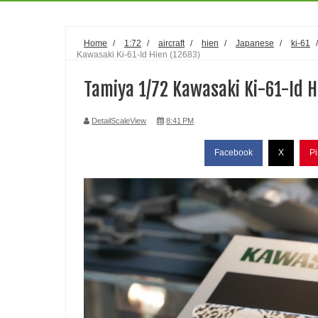
Home
/
1:72
/
aircraft
/
hien
/
Japanese
/
ki-61
Kawasaki Ki-61-Id Hien (12683)
Tamiya 1/72 Kawasaki Ki-61-Id H
DetailScaleView
8:41 PM
Facebook
X
Pi