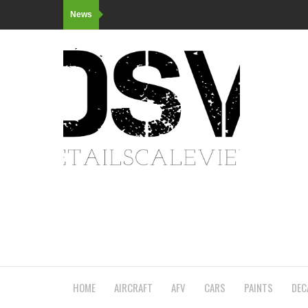
News
HOME
AIRCRAFT
AFV
CARS
PAINTS
DEC