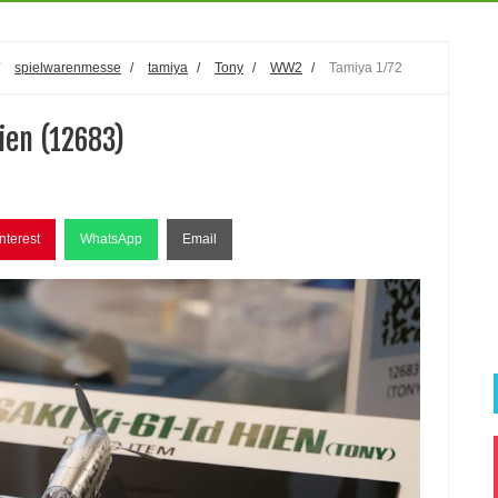
/
spielwarenmesse
/
tamiya
/
Tony
/
WW2
/
Tamiya 1/72
ien (12683)
nterest
WhatsApp
Email