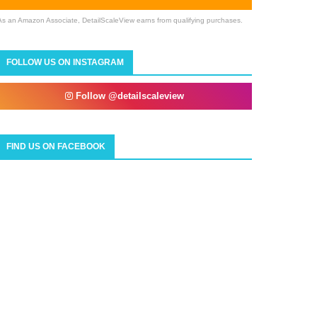
As an Amazon Associate, DetailScaleView earns from qualifying purchases.
FOLLOW US ON INSTAGRAM
Follow @detailscaleview
FIND US ON FACEBOOK