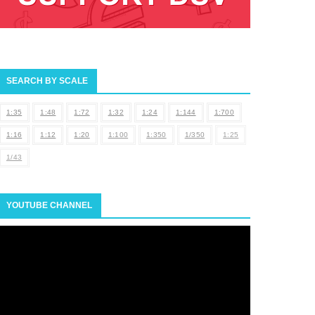
SEARCH BY SCALE
1:35
1:48
1:72
1:32
1:24
1:144
1:700
1:16
1:12
1:20
1:100
1:350
1/350
1:25
1/43
YOUTUBE CHANNEL