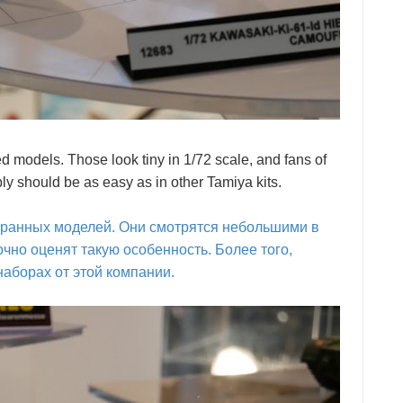
ed models. Those look tiny in 1/72 scale, and fans of
mbly should be as easy as in other Tamiya kits.
обранных моделей. Они смотрятся небольшими в
чно оценят такую особенность. Более того,
наборах от этой компании.