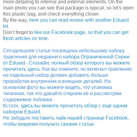
more detailing to internal and external elements. On the
main photo you can see that package is typical, so let's open
this plastic bag, and check everything closer.
By the way,
here you can read review with another Eduard
kit
.
Don't forget to
like our Facebook page, so that you can get
fresh articles on time
.
Сегодняшняя статья посвящена небольшому набору
травления для недавнего
набора Ограниченной Серии
от Eduard - Crusader, полный обзор которого вы можете
прочитать здесь
. Как вы помните, он включал травление.
но отдельный набор должен добавить больше
проработки внутренних и внещних деталей. На
основном фото вы можете видеть, что упаковка
типичная, так что давайте откроем её и рассмотрим
содержимое поближе.
Кстати,
здесь вы можете прочитать обзор с ещё одним
набором Eduard
.
Не забудьте
поставить лайк нашей странице Facebook,
чтобы вовремя получать свежие статьи
.