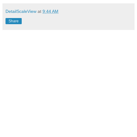
DetailScaleView
at
9:44 AM
Share