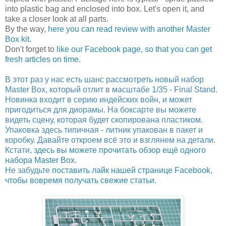
into plastic bag and enclosed into box. Let's open it, and
take a closer look at all parts.
By the way,
here you can read review with another Master
Box kit
.
Don't forget to
like our Facebook page, so that you can get
fresh articles on time
.
В этот раз у нас есть шанс рассмотреть новый набор
Master Box, который отлит в масштабе 1/35 - Final Stand.
Новинка входит в серию индейских войн, и может
пригодиться для диорамы. На боксарте вы можете
видеть сцену, которая будет скопирована пластиком.
Упаковка здесь типичная - литник упакован в пакет и
коробку. Давайте откроем всё это и взглянем на детали.
Кстати,
здесь вы можете прочитать обзор ещё одного
набора Master Box
.
Не забудьте
поставить лайк нашей странице Facebook,
чтобы вовремя получать свежие статьи
.