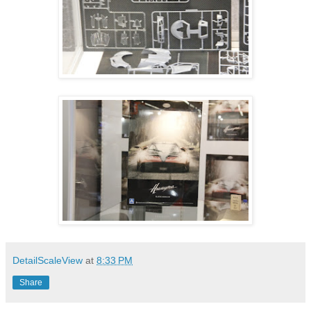
DetailScaleView
at
8:33 PM
Share