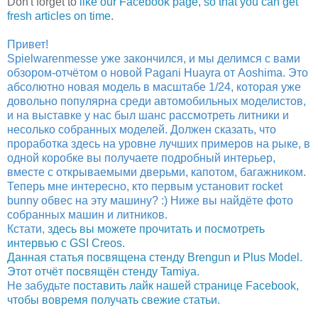
Don't forget to
like our Facebook page, so that you can get
fresh articles on time
.
Привет!
Spielwarenmesse уже закончился, и мы делимся с вами
обзором-отчётом о новой Pagani Huayra от Aoshima. Это
абсолютно новая модель в масштабе 1/24, которая уже
довольно популярна среди автомобильных моделистов,
и на выставке у нас был шанс рассмотреть литники и
несолько собранных моделей. Должен сказать, что
проработка здесь на уровне лучших примеров на рыке, в
одной коробке вы получаете подробный интерьер,
вместе с открываемыми дверьми, капотом, багажником.
Теперь мне интересно, кто первым установит rocket
bunny обвес на эту машину? :) Ниже вы найдёте фото
собранных машин и литников.
Кстати,
здесь вы можете прочитать и посмотреть
интервью с GSI Creos
.
Данная статья посвящена стенду Brengun и Plus Model
.
Этот отчёт посвящён стенду Tamiya
.
Не забудьте
поставить лайк нашей странице Facebook,
чтобы вовремя получать свежие статьи
.