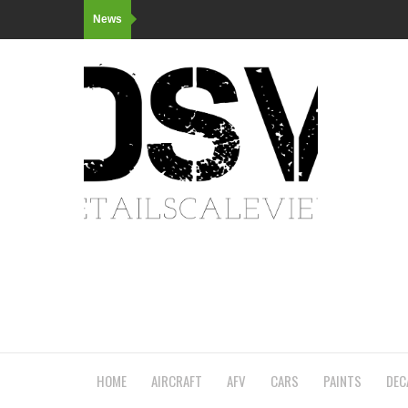
News
HOME
AIRCRAFT
AFV
CARS
PAINTS
DEC