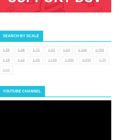
SEARCH BY SCALE
1:35
1:48
1:72
1:32
1:24
1:144
1:700
1:16
1:12
1:20
1:100
1:350
1/350
1:25
1/43
YOUTUBE CHANNEL