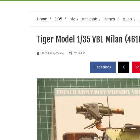
Home
/
1:35
/
afv
/
anti-tank
/
french
/
Milan
/
Tiger Model 1/35 VBL Milan (461
DetailScaleView
7:19 AM
Facebook
X
Pi