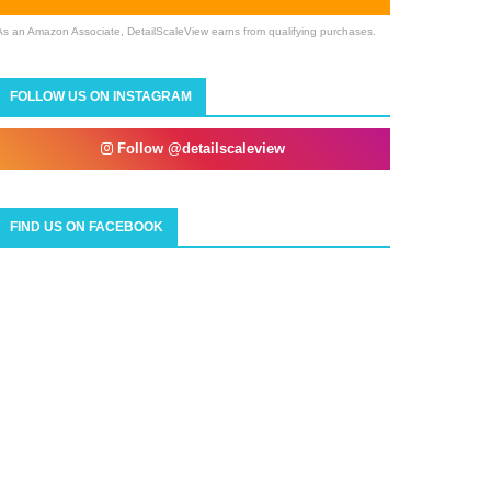
As an Amazon Associate, DetailScaleView earns from qualifying purchases.
FOLLOW US ON INSTAGRAM
Follow @detailscaleview
FIND US ON FACEBOOK