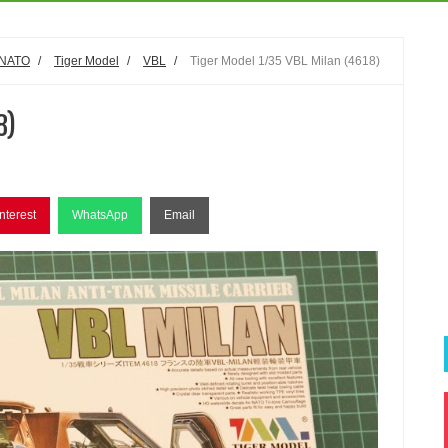
NATO
/
Tiger Model
/
VBL
/
Tiger Model 1/35 VBL Milan (4618)
8)
nterest
WhatsApp
Email