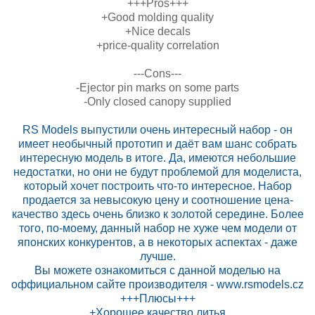
+++Pros+++
+Good molding quality
+Nice decals
+price-quality correlation
---Cons---
-Ejector pin marks on some parts
-Only closed canopy supplied
RS Models выпустили очень интересный набор - он
имеет необычный прототип и даёт вам шанс собрать
интересную модель в итоге. Да, имеются небольшие
недостатки, но они не будут проблемой для моделиста,
который хочет построить что-то интересное. Набор
продается за невысокую цену и соотношение цена-
качество здесь очень близко к золотой середине. Более
того, по-моему, данный набор не хуже чем модели от
японских конкурентов, а в некоторых аспектах - даже
лучше.
Вы можете ознакомиться с данной моделью на
оффициальном сайте производителя - www.rsmodels.cz
+++Плюсы+++
+Хорошее качество литья