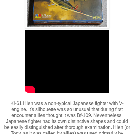
Ki-61 Hien was a non-typical Japanese fighter with V-
engine. It's silhouette was so unusual that during first
encounter allies thought it was Bf-109. Nevertheless,
Japanese fighter had its own distinctive shapes and could
be easily distinguished after thorough examination. Hien (or
Tony, as it was called by allies) was used primarily by