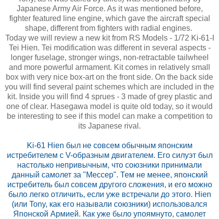
Japanese Army Air Force. As it was mentioned before,
fighter featured line engine, which gave the aircraft special
shape, different from fighters with radial engines.
Today we will review a new kit from RS Models - 1/72 Ki-61-I
Tei Hien. Tei modification was different in several aspects -
longer fuselage, stronger wings, non-retractable tailwheel
and more powerful armament. Kit comes in relatively small
box with very nice box-art on the front side. On the back side
you will find several paint schemes which are included in the
kit. Inside you will find 4 sprues - 3 made of grey plastic and
one of clear. Hasegawa model is quite old today, so it would
be interesting to see if this model can make a competition to
its Japanese rival.
Ki-61 Hien был не совсем обычным японским
истребителем с V-образным двигателем. Его силуэт был
настолько непривычным, что союзники принимали
данный самолет за "Мессер". Тем не менее, японский
истребитель был совсем другого сложения, и его можно
было легко отличить, если уже встречали до этого. Hien
(или Tony, как его называли союзники) использовался
Японской Армией. Как уже было упоямнуто, самолет