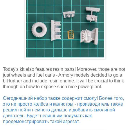
Today's kit also features resin parts! Moreover, those are not
just wheels and fuel cans - Armory models decided to go a
bit further and include resin engine. It will be crucial to think
through on how to expose such nice powerplant.
Сегодняшний набор также содержит смолу! Более того,
это не просто колёса и канистры - производитель также
решил пойти немного дальше и добавить смоляной
двигатель. Будет нелишним подумать как
продемонстрировать такой агрегат.