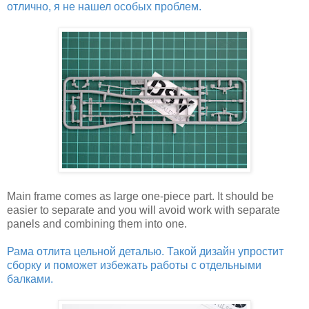
отлично, я не нашел особых проблем.
Main frame comes as large one-piece part. It should be
easier to separate and you will avoid work with separate
panels and combining them into one.
Рама отлита цельной деталью. Такой дизайн упростит
сборку и поможет избежать работы с отдельными
балками.