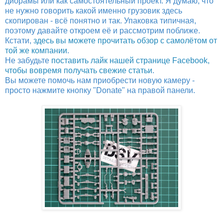
диорамы или как самостоятельный проект. Я думаю, что
не нужно говорить какой именно грузовик здесь
скопирован - всё понятно и так. Упаковка типичная,
поэтому давайте откроем её и рассмотрим поближе.
Кстати,
здесь вы можете прочитать обзор с самолётом от
той же компании
.
Не забудьте
поставить лайк нашей странице Facebook,
чтобы вовремя получать свежие статьи
.
Вы можете помочь нам приобрести новую камеру -
просто нажмите кнопку "Donate" на правой панели.