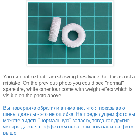
You can notice that I am showing tires twice, but this is not a
mistake. On the previous photo you could see "normal"
spare tire, while other four come with weight effect which is
visible on the photo above.
Вы наверняка обратили внимание, что я показываю
шины дважды - это не ошибка. На предыдущем фото вы
можете видеть "нормальную" запаску, тогда как другие
четыре даются с эффектом веса, они показаны на фото
выше.