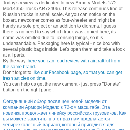
Today's review is dedicated to new Armory Models 1/72
Mod.4350 Truck (AR72406). This release continues line of
Russian trucks in small scale. As you can notice on the
boxart, newcomer comes as four-wheeler and might be
handy as sole project or an addition to diorama. I guess
there is no need to say which truck was copied here, its
name was omitted due to licensing things, so it is
understandable. Packaging here is typical - nice box with
several plastic bags inside. Let's open them and take a look
at all parts.
By the way,
here you can read review with aircraft kit from
the same brand
.
Don't forget to
like our Facebook page, so that you can get
fresh articles on time
.
You can help us get the new camera - just press "Donate"
button on the right panel.
Сегодняшний обзор посвящён новой модели от
компании Армори Моделс в 72-ом масштабе. Эта
новинка продолжает линейку российских грузовиков. Как
вы можете заметить, в этот раз нам предлагается
четырёхколёсный вариант, который пригодится для