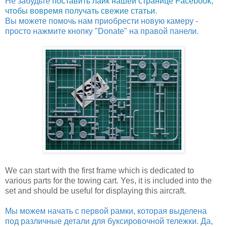
Не забудьте
поставить лайк нашей странице Facebook,
чтобы вовремя получать свежие статьи
.
Вы можете помочь нам приобрести новую камеру -
просто нажмите кнопку "Donate" на правой панели.
We can start with the first frame which is dedicated to
various parts for the towing cart. Yes, it is included into the
set and should be useful for displaying this aircraft.
Мы можем начать с первой рамки, которая выделена
под различные детали для буксировочной тележки. Да,