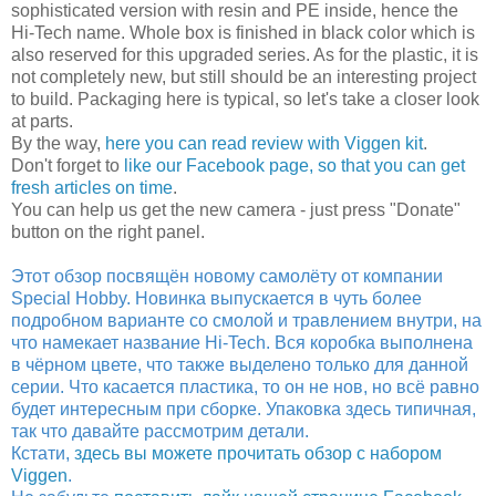
sophisticated version with resin and PE inside, hence the
Hi-Tech name. Whole box is finished in black color which is
also reserved for this upgraded series. As for the plastic, it is
not completely new, but still should be an interesting project
to build. Packaging here is typical, so let's take a closer look
at parts.
By the way,
here you can read review with Viggen kit
.
Don't forget to
like our Facebook page, so that you can get
fresh articles on time
.
You can help us get the new camera - just press "Donate"
button on the right panel.
Этот обзор посвящён новому самолёту от компании
Special Hobby. Новинка выпускается в чуть более
подробном варианте со смолой и травлением внутри, на
что намекает название Hi-Tech. Вся коробка выполнена
в чёрном цвете, что также выделено только для данной
серии. Что касается пластика, то он не нов, но всё равно
будет интересным при сборке. Упаковка здесь типичная,
так что давайте рассмотрим детали.
Кстати,
здесь вы можете прочитать обзор с набором
Viggen
.