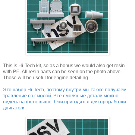
This is Hi-Tech kit, so as a bonus we would also get resin
with PE. All resin parts can be seen on the photo above.
Those will be useful for engine detailing.
Это набор Hi-Tech, поэтому внутри мы также получаем
травление со смолой. Все смоляные детали можно
видеть на фото выше. Они пригодятся для проработки
двигателя.