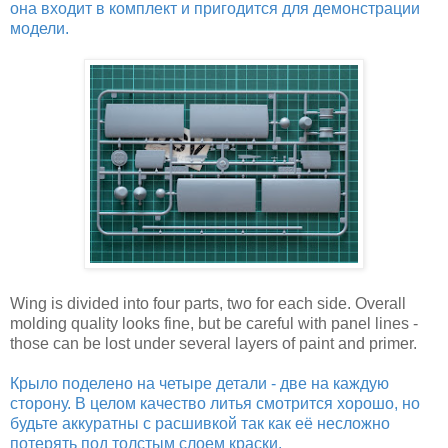
она входит в комплект и пригодится для демонстрации
модели.
Wing is divided into four parts, two for each side. Overall
molding quality looks fine, but be careful with panel lines -
those can be lost under several layers of paint and primer.
Крыло поделено на четыре детали - две на каждую
сторону. В целом качество литья смотрится хорошо, но
будьте аккуратны с расшивкой так как её несложно
потерять под толстым слоем краски.