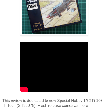
This review is dedicated to new Special Hobby 1/32 Fi 103
Hi-Tech (SH32078). Fresh release comes as more