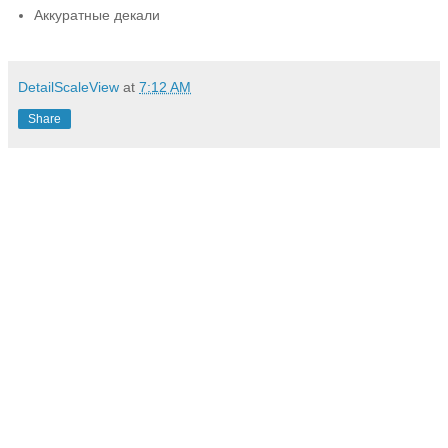
Аккуратные декали
DetailScaleView
at
7:12 AM
Share