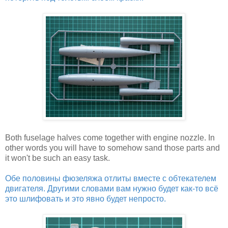
Both fuselage halves come together with engine nozzle. In
other words you will have to somehow sand those parts and
it won't be such an easy task.
Обе половины фюзеляжа отлиты вместе с обтекателем
двигателя. Другими словами вам нужно будет как-то всё
это шлифовать и это явно будет непросто.