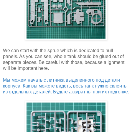
We can start with the sprue which is dedicated to hull
panels. As you can see, whole tank should be glued out of
separate pieces. Be careful with those, because alignment
will be important here.
Мы можем начать с литника выделенного под детали
корпуса. Как вы можете видеть, весь танк нужно склеить
из отдельных деталей. Будьте аккуратны при их подгонке.