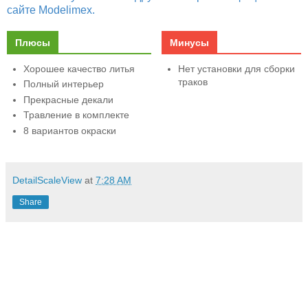
сайте Modelimex.
Плюсы
Минусы
Хорошее качество литья
Нет установки для сборки
траков
Полный интерьер
Прекрасные декали
Травление в комплекте
8 вариантов окраски
DetailScaleView
at
7:28 AM
Share