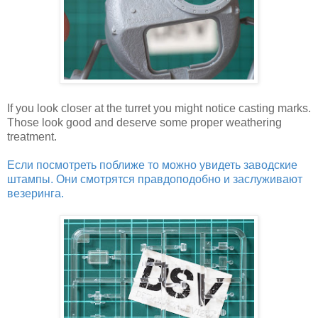
If you look closer at the turret you might notice casting marks.
Those look good and deserve some proper weathering
treatment.
Если посмотреть поближе то можно увидеть заводские
штампы. Они смотрятся правдоподобно и заслуживают
везеринга.