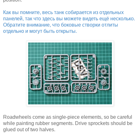
Как вы помните, весь танк собирается из отдельных
панелей, так что здесь вы можете видеть ещё несколько.
Обратите внимание, что боковые створки отлиты
отдельно и могут быть открыты.
Roadwheels come as single-piece elements, so be careful
while painting rubber segments. Drive sprockets should be
glued out of two halves.