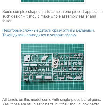
Some complex shaped parts come in one-piece. I appreciate
such design - it should make whole assembly easier and
faster.
Некоторые сложные детали сразу отлиты цельными.
Такой дизайн пригодится и ускорит сборку.
All turrets on this model come with single-piece barrel guns.
Yes, those are still plastic parts, but they should look better