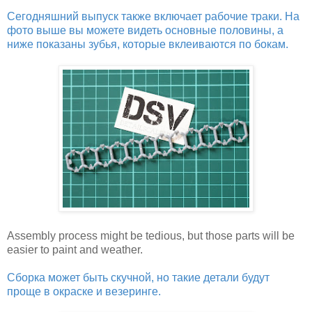
Сегодняшний выпуск также включает рабочие траки. На
фото выше вы можете видеть основные половины, а
ниже показаны зубья, которые вклеиваются по бокам.
Assembly process might be tedious, but those parts will be
easier to paint and weather.
Сборка может быть скучной, но такие детали будут
проще в окраске и везеринге.