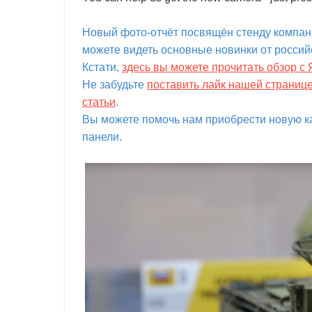
Новый фото-отчёт посвящён стенду компани
можете видеть основные новинки от россий
Кстати,
здесь вы можете прочитать обзор с 
Не забудьте
поставить лайк нашей страниц
статьи
.
Вы можете помочь нам приобрести новую ка
панели.