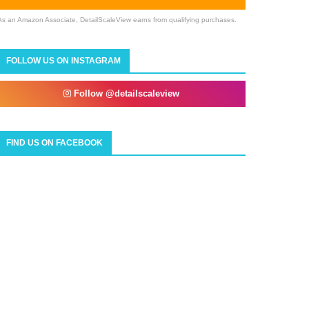
As an Amazon Associate, DetailScaleView earns from qualifying purchases.
FOLLOW US ON INSTAGRAM
Follow @detailscaleview
FIND US ON FACEBOOK