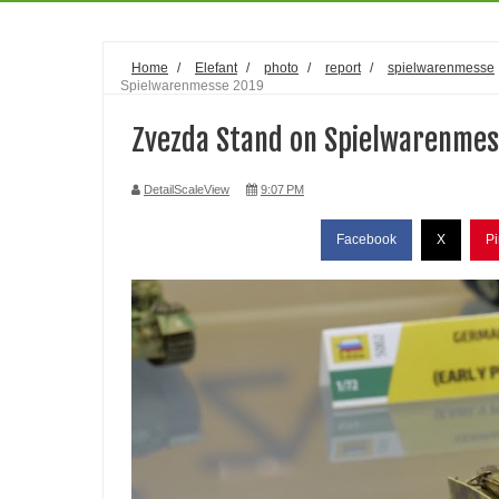
Home
/
Elefant
/
photo
/
report
/
spielwarenmesse
Spielwarenmesse 2019
Zvezda Stand on Spielwarenmes
DetailScaleView
9:07 PM
Facebook
X
Pi