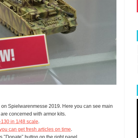
nd on Spielwarenmesse 2019. Here you can see main
are concerned with armor kits.
-130 in 1/48 scale
.
you can get fresh articles on time
.
s "Donate" button on the right panel.