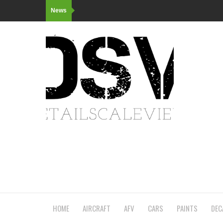
News
HOME
AIRCRAFT
AFV
CARS
PAINTS
DEC