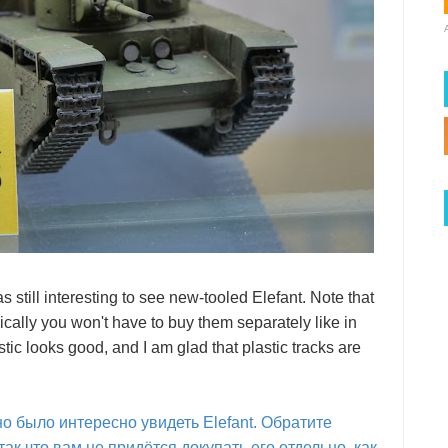
 still interesting to see new-tooled Elefant. Note that
asically you won't have to buy them separately like in
ic looks good, and I am glad that plastic tracks are
но было интересно увидеть Elefant. Обратите
так что вам не придётся докупать его отдельно, как