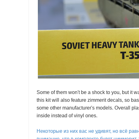
Some of them won't be a shock to you, but it was
this kit will also feature zimmerit decals, so b
some other manufacturer's models. Overall plast
inside instead of vinyl ones.
Некоторые из них вас не удивят, но всё рав
внимание, что в комплекте будет циммерит, 