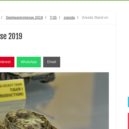
/
Spielwarenmesse 2019
/
T-35
/
zvezda
/
Zvezda Stand on
se 2019
nterest
WhatsApp
Email