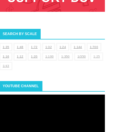
SEARCH BY SCALE
1:35
1:48
1:72
1:32
1:24
1:144
1:700
1:16
1:12
1:20
1:100
1:350
1/350
1:25
1/43
YOUTUBE CHANNEL