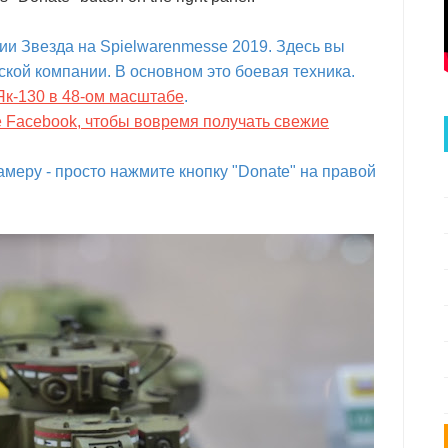
и Звезда на Spielwarenmesse 2019. Здесь вы
ской компании. В основном это боевая техника.
Як-130 в 48-ом масштабе
.
е Facebook, чтобы вовремя получать свежие
меру - просто нажмите кнопку "Donate" на правой