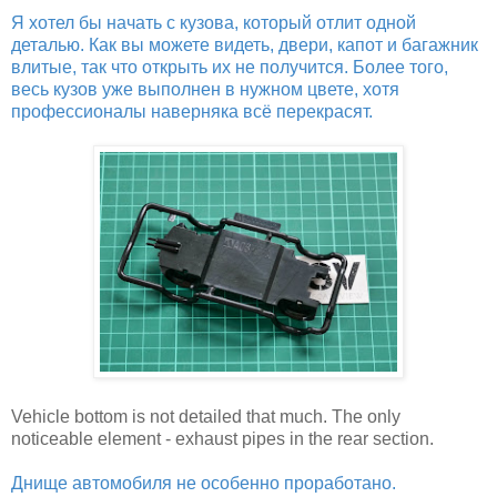
Я хотел бы начать с кузова, который отлит одной
деталью. Как вы можете видеть, двери, капот и багажник
влитые, так что открыть их не получится. Более того,
весь кузов уже выполнен в нужном цвете, хотя
профессионалы наверняка всё перекрасят.
Vehicle bottom is not detailed that much. The only
noticeable element - exhaust pipes in the rear section.
Днище автомобиля не особенно проработано.