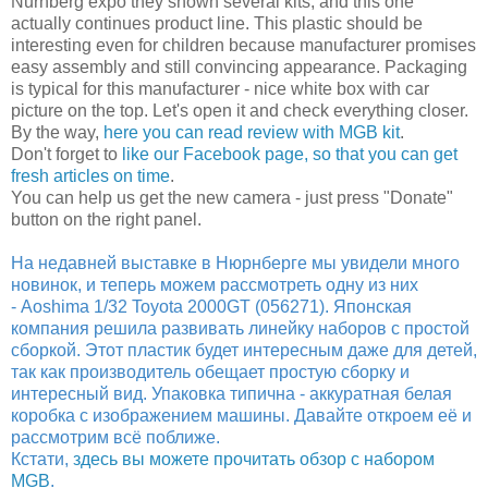
Nurnberg expo they shown several kits, and this one
actually continues product line. This plastic should be
interesting even for children because manufacturer promises
easy assembly and still convincing appearance. Packaging
is typical for this manufacturer - nice white box with car
picture on the top. Let's open it and check everything closer.
By the way,
here you can read review with MGB kit
.
Don't forget to
like our Facebook page, so that you can get
fresh articles on time
.
You can help us get the new camera - just press "Donate"
button on the right panel.
На недавней выставке в Нюрнберге мы увидели много
новинок, и теперь можем рассмотреть одну из них
- Aoshima 1/32 Toyota 2000GT (056271). Японская
компания решила развивать линейку наборов с простой
сборкой. Этот пластик будет интересным даже для детей,
так как производитель обещает простую сборку и
интересный вид. Упаковка типична - аккуратная белая
коробка с изображением машины. Давайте откроем её и
рассмотрим всё поближе.
Кстати,
здесь вы можете прочитать обзор с набором
MGB
.