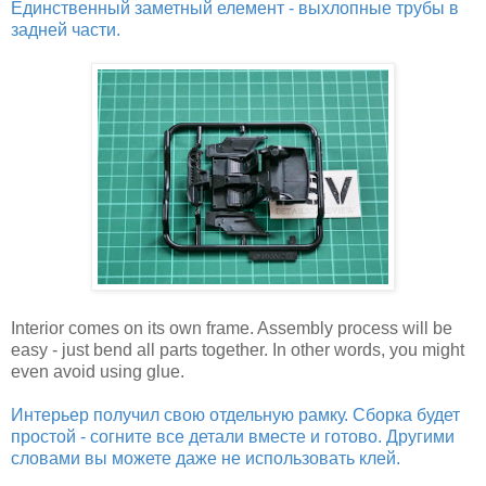
Единственный заметный елемент - выхлопные трубы в
задней части.
Interior comes on its own frame. Assembly process will be
easy - just bend all parts together. In other words, you might
even avoid using glue.
Интерьер получил свою отдельную рамку. Сборка будет
простой - согните все детали вместе и готово. Другими
словами вы можете даже не использовать клей.