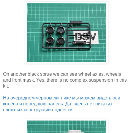
On another black sprue we can see wheel axles, wheels
and front mask. Yes, there is no complex suspension in this
kit.
На очередном чёрном литнике мы можем видеть оси,
колёса и переднюю панель. Да, здесь нет никаких
сложных конструкций подвески.