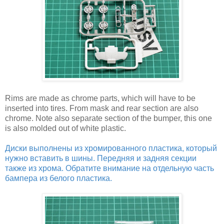
Rims are made as chrome parts, which will have to be
inserted into tires. From mask and rear section are also
chrome. Note also separate section of the bumper, this one
is also molded out of white plastic.
Диски выполнены из хромированного пластика, который
нужно вставить в шины. Передняя и задняя секции
также из хрома. Обратите внимание на отдельную часть
бампера из белого пластика.