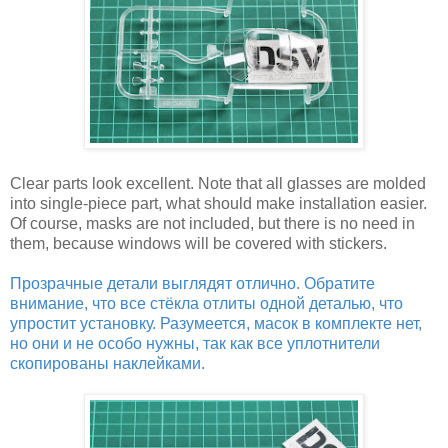
Clear parts look excellent. Note that all glasses are molded
into single-piece part, what should make installation easier.
Of course, masks are not included, but there is no need in
them, because windows will be covered with stickers.
Прозрачные детали выглядят отлично. Обратите
внимание, что все стёкла отлиты одной деталью, что
упростит установку. Разумеется, масок в комплекте нет,
но они и не особо нужны, так как все уплотнители
скопированы наклейками.