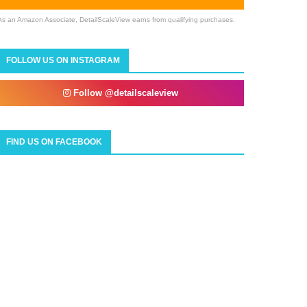
As an Amazon Associate, DetailScaleView earns from qualifying purchases.
FOLLOW US ON INSTAGRAM
Follow @detailscaleview
FIND US ON FACEBOOK