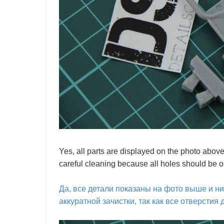
Yes, all parts are displayed on the photo abov
careful cleaning because all holes should be o
Да, все детали показаны на фото выше и н
аккуратной зачистки, так как все отверсти