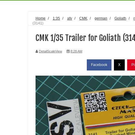
Home
/
1:35
/
afv
/
CMK
/
german
/
Goliath
/
(3141)
CMK 1/35 Trailer for Goliath (31
DetailScaleView
8:28 AM
Facebook
X
Pi