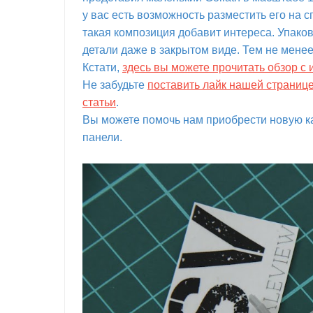
у вас есть возможность разместить его на 
такая композиция добавит интереса. Упаков
детали даже в закрытом виде. Тем не менее
Кстати,
здесь вы можете прочитать обзор с
Не забудьте
поставить лайк нашей страниц
статьи
.
Вы можете помочь нам приобрести новую ка
панели.