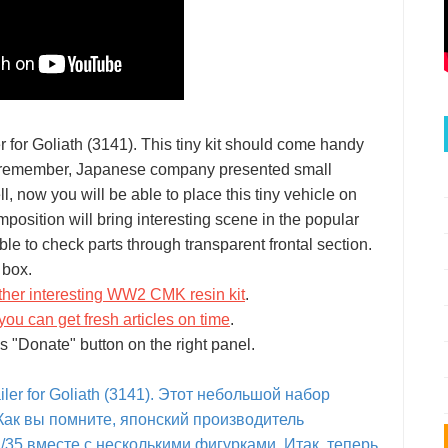
 for Goliath (3141). This tiny kit should come handy
ht remember, Japanese company presented small
ll, now you will be able to place this tiny vehicle on
omposition will bring interesting scene in the popular
ble to check parts through transparent frontal section.
 box.
ther interesting WW2 CMK resin kit
.
you can get fresh articles on time
.
s "Donate" button on the right panel.
r for Goliath (3141). Этот небольшой набор
Как вы помните, японский производитель
/35 вместе с несколькими фигурками. Итак, теперь