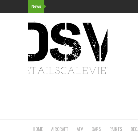
News
HOME
AIRCRAFT
AFV
CARS
PAINTS
DEC