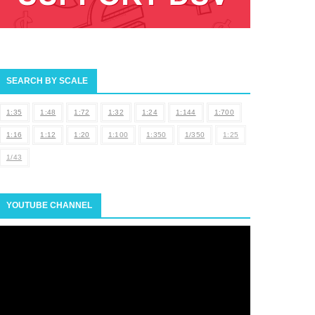
SEARCH BY SCALE
1:35
1:48
1:72
1:32
1:24
1:144
1:700
1:16
1:12
1:20
1:100
1:350
1/350
1:25
1/43
YOUTUBE CHANNEL