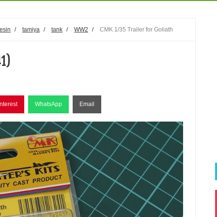
resin
/
tamiya
/
tank
/
WW2
/
CMK 1/35 Trailer for Goliath
41)
nterest
WhatsApp
Email