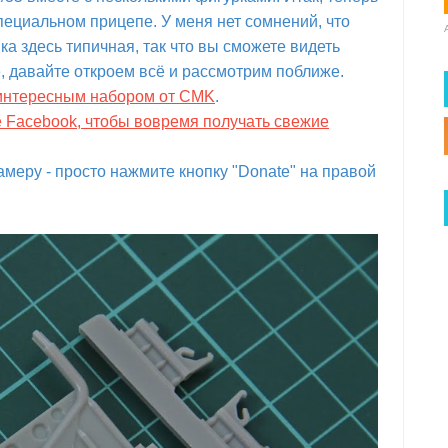
специальном прицепе. У меня нет сомнений, что
ка здесь типичная, так что вы сможете видеть
, давайте откроем всё и рассмотрим поближе.
 интересным набором от CMK
.
е Facebook, чтобы вовремя получать свежие
меру - просто нажмите кнопку "Donate" на правой