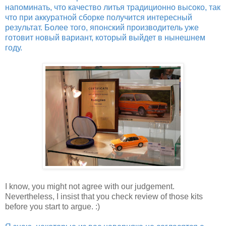
напоминать, что качество литья традиционно высоко, так
что при аккуратной сборке получится интересный
результат. Более того, японский производитель уже
готовит новый вариант, который выйдет в нынешнем
году.
I know, you might not agree with our judgement.
Nevertheless, I insist that you check review of those kits
before you start to argue. :)