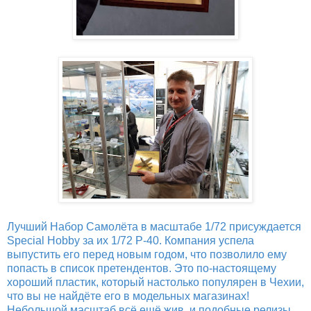
Лучший Набор Самолёта в масштабе 1/72 присуждается
Special Hobby за их 1/72 P-40. Компания успела
выпустить его перед новым годом, что позволило ему
попасть в список претендентов. Это по-настоящему
хороший пластик, который настолько популярен в Чехии,
что вы не найдёте его в модельных магазинах!
Небольшой масштаб всё ещё жив, и подобные релизы