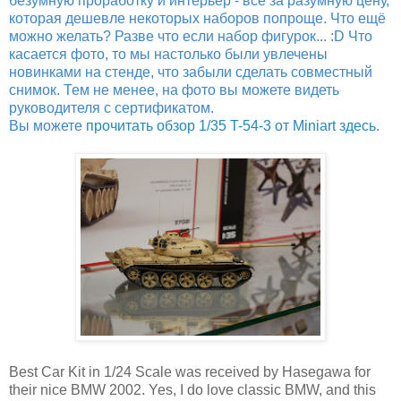
безумную проработку и интерьер - всё за разумную цену,
которая дешевле некоторых наборов попроще. Что ещё
можно желать? Разве что если набор фигурок... :D Что
касается фото, то мы настолько были увлечены
новинками на стенде, что забыли сделать совместный
снимок. Тем не менее, на фото вы можете видеть
руководителя с сертификатом.
Вы можете
прочитать обзор 1/35 T-54-3 от Miniart здесь
.
Best Car Kit in 1/24 Scale was received by Hasegawa for
their nice BMW 2002. Yes, I do love classic BMW, and this