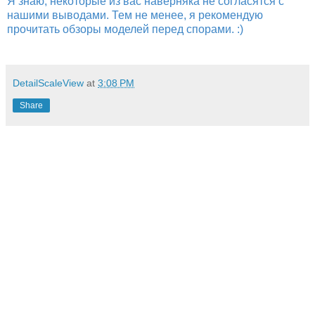
Я знаю, некоторые из вас наверняка не согласятся с
нашими выводами. Тем не менее, я рекомендую
прочитать обзоры моделей перед спорами. :)
DetailScaleView
at
3:08 PM
Share