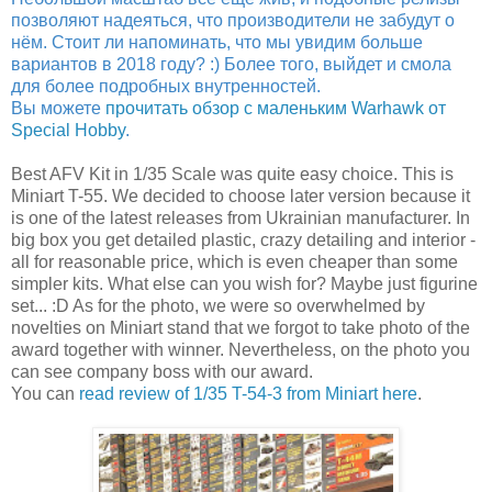
позволяют надеяться, что производители не забудут о
нём. Стоит ли напоминать, что мы увидим больше
вариантов в 2018 году? :) Более того, выйдет и смола
для более подробных внутренностей.
Вы можете
прочитать обзор с маленьким Warhawk от
Special Hobby
.
Best AFV Kit in 1/35 Scale was quite easy choice. This is
Miniart T-55. We decided to choose later version because it
is one of the latest releases from Ukrainian manufacturer. In
big box you get detailed plastic, crazy detailing and interior -
all for reasonable price, which is even cheaper than some
simpler kits. What else can you wish for? Maybe just figurine
set... :D As for the photo, we were so overwhelmed by
novelties on Miniart stand that we forgot to take photo of the
award together with winner. Nevertheless, on the photo you
can see company boss with our award.
You can
read review of 1/35 T-54-3 from Miniart here
.