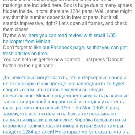
markings are included here. Box is huge due to many sprues
hidden inside. In total there are 1284 parts! Well, some might
say that this number depends in interior parts, but it still
sounds impressive, right? Let's open all frames, and check
them closer.
By the way,
here you can read review with small 1/35
helicopter from Miniart
.
Don't forget to
like our Facebook page, so that you can get
fresh articles on time
.
You can help us get the new camera - just press "Donate"
button on the right panel.
Да, некоторые могут сказать, что интерьерные наборы
не так шокируют как прежде, но наврядли кто-то будет
спорить о том, что готовые модели выглядят
впечатляюще. Miniart продолжает выпускать различные
танки с внутренней проработкой, и сегодня у нас есть
шанс рассмотреть новый 1/35 T-55 Mod.1963. Сразу
замечу, что все эти флаги на боксарте показывают
варианты окраски в комплекте. Коробка большая из-за
огромного количества литников внутри. Всего там вы
найдёте 1284 деталей! Некоторые могут сказать, что эта