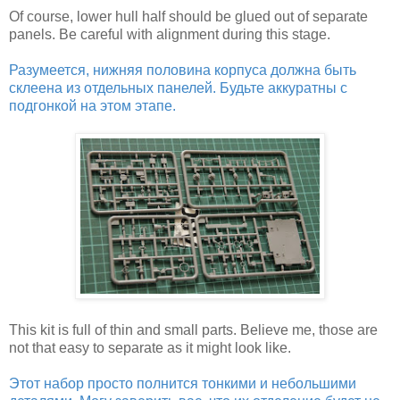
Of course, lower hull half should be glued out of separate
panels. Be careful with alignment during this stage.
Разумеется, нижняя половина корпуса должна быть
склеена из отдельных панелей. Будьте аккуратны с
подгонкой на этом этапе.
This kit is full of thin and small parts. Believe me, those are
not that easy to separate as it might look like.
Этот набор просто полнится тонкими и небольшими