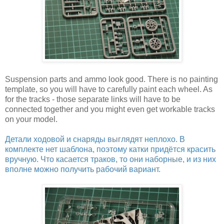
Suspension parts and ammo look good. There is no painting
template, so you will have to carefully paint each wheel. As
for the tracks - those separate links will have to be
connected together and you might even get workable tracks
on your model.
Детали ходовой и снаряды выглядят неплохо. В
комплекте нет шаблона, поэтому катки придётся красить
вручную. Что касается траков, то они наборные, и из них
вполне можно получить рабочий вариант.