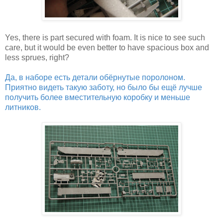
Yes, there is part secured with foam. It is nice to see such
care, but it would be even better to have spacious box and
less sprues, right?
Да, в наборе есть детали обёрнутые поролоном.
Приятно видеть такую заботу, но было бы ещё лучше
получить более вместительную коробку и меньше
литников.