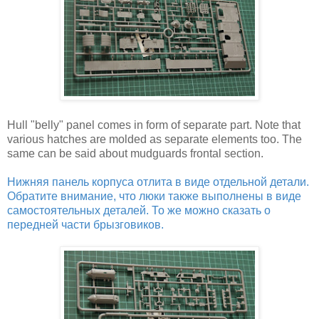
Hull "belly" panel comes in form of separate part. Note that
various hatches are molded as separate elements too. The
same can be said about mudguards frontal section.
Нижняя панель корпуса отлита в виде отдельной детали.
Обратите внимание, что люки также выполнены в виде
самостоятельных деталей. То же можно сказать о
передней части брызговиков.