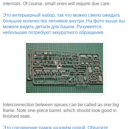
internals. Of course, small ones will require due care.
Это интерьерный набор, так что можно смело ожидать
большое количество литников внутри. На фото выше вы
можете видеть детали для башни. Разумеется,
небольшие потребуют аккуратного обращения.
Interconnection between sprues can be called as one big
frame. Note one-piece barrel, which should look good in
finished state.
Это соединение рамок назовём одной. Обратите