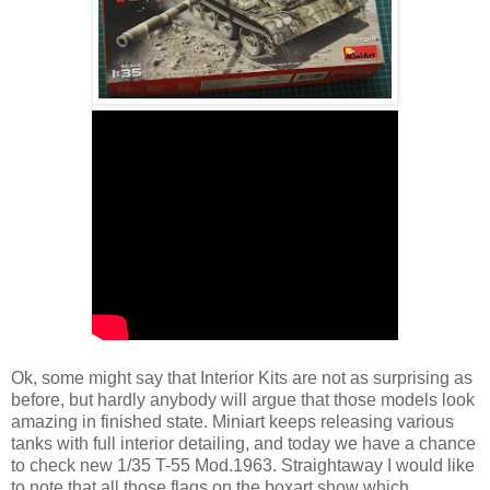
Ok, some might say that Interior Kits are not as surprising as
before, but hardly anybody will argue that those models look
amazing in finished state. Miniart keeps releasing various
tanks with full interior detailing, and today we have a chance
to check new 1/35 T-55 Mod.1963. Straightaway I would like
to note that all those flags on the boxart show which