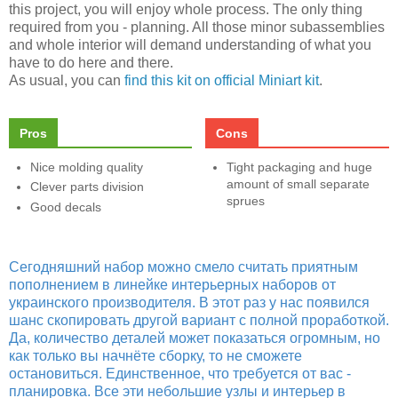
this project, you will enjoy whole process. The only thing
required from you - planning. All those minor subassemblies
and whole interior will demand understanding of what you
have to do here and there.
As usual, you can
find this kit on official Miniart kit
.
Pros
Cons
Nice molding quality
Tight packaging and huge
amount of small separate
Clever parts division
sprues
Good decals
Сегодняшний набор можно смело считать приятным
пополнением в линейке интерьерных наборов от
украинского производителя. В этот раз у нас появился
шанс скопировать другой вариант с полной проработкой.
Да, количество деталей может показаться огромным, но
как только вы начнёте сборку, то не сможете
остановиться. Единственное, что требуется от вас -
планировка. Все эти небольшие узлы и интерьер в