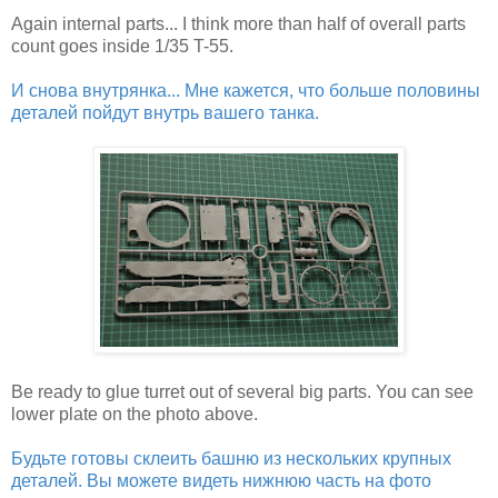
Again internal parts... I think more than half of overall parts
count goes inside 1/35 T-55.
И снова внутрянка... Мне кажется, что больше половины
деталей пойдут внутрь вашего танка.
Be ready to glue turret out of several big parts. You can see
lower plate on the photo above.
Будьте готовы склеить башню из нескольких крупных
деталей. Вы можете видеть нижнюю часть на фото