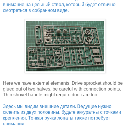
внимание на цельный ствол, который будет отлично
смотреться в собранном виде.
Here we have external elements. Drive sprocket should be
glued out of two halves, be careful with connection points.
Thin shovel handle might require due care too.
Здесь мы видим внешние детали. Ведущие нужно
склеить из двух половины, будьте аккуратны с точками
крепления. Тонкая ручка лопаты также потребует
внимания.