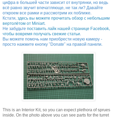
цифра в большей части зависит от внутрянки, но ведь
всё равно звучит впечатляюще, не так ли? Давайте
откроем все рамки и рассмотрим их поближе.
Кстати,
здесь вы можете прочитать обзор с небольшим
вертолётом от Miniart
.
Не забудьте
поставить лайк нашей странице Facebook,
чтобы вовремя получать свежие статьи
.
Вы можете помочь нам приобрести новую камеру -
просто нажмите кнопку "Donate" на правой панели.
This is an Interior Kit, so you can expect plethora of sprues
inside. On the photo above you can see parts for the turret