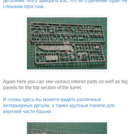
деталями. Могу заверить вас, что их отделение будет не
слишком простым.
Again here you can see various interior parts as well as big
panels for the top section of the turret.
И снова здесь вы можете видеть различные
интерьерные детали, а также крупные панели для
верхней части башни.