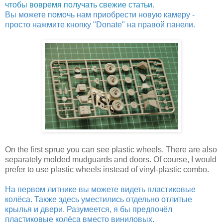
чтобы вовремя получать свежие статьи
.
Вы можете помочь нам приобрести новую камеру -
просто нажмите кнопку "Donate" на правой панели.
On the first sprue you can see plastic wheels. There are also
separately molded mudguards and doors. Of course, I would
prefer to use plastic wheels instead of vinyl-plastic combo.
На первом литнике вы можете видеть пластиковые
колёса. Также здесь уместились отдельно отлитые
крылья и двери. Разумеется, я бы предпочёл
пластиковые колёса вместо виниловых.