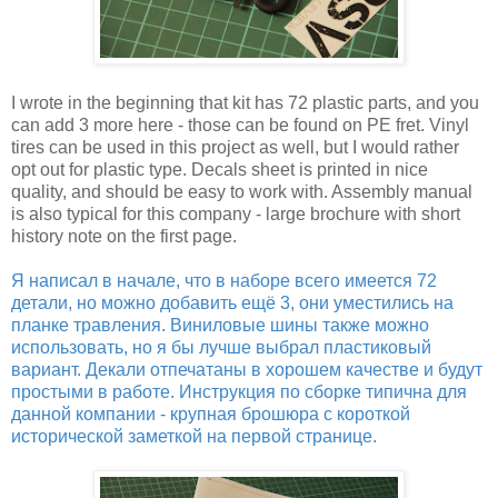
I wrote in the beginning that kit has 72 plastic parts, and you
can add 3 more here - those can be found on PE fret. Vinyl
tires can be used in this project as well, but I would rather
opt out for plastic type. Decals sheet is printed in nice
quality, and should be easy to work with. Assembly manual
is also typical for this company - large brochure with short
history note on the first page.
Я написал в начале, что в наборе всего имеется 72
детали, но можно добавить ещё 3, они уместились на
планке травления. Виниловые шины также можно
использовать, но я бы лучше выбрал пластиковый
вариант. Декали отпечатаны в хорошем качестве и будут
простыми в работе. Инструкция по сборке типична для
данной компании - крупная брошюра с короткой
исторической заметкой на первой странице.