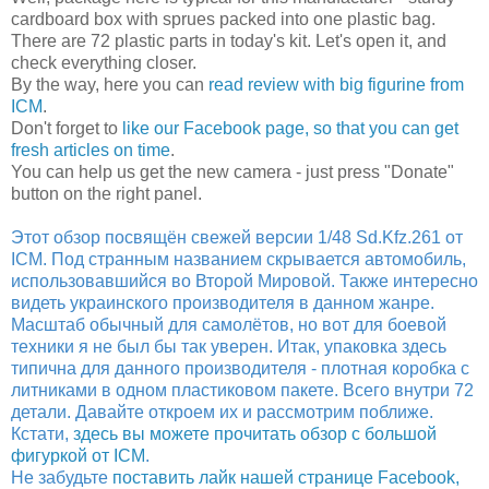
cardboard box with sprues packed into one plastic bag.
There are 72 plastic parts in today's kit. Let's open it, and
check everything closer.
By the way, here you can
read review with big figurine from
ICM
.
Don't forget to
like our Facebook page, so that you can get
fresh articles on time
.
You can help us get the new camera - just press "Donate"
button on the right panel.
Этот обзор посвящён свежей версии 1/48 Sd.Kfz.261 от
ICM. Под странным названием скрывается автомобиль,
использовавшийся во Второй Мировой. Также интересно
видеть украинского производителя в данном жанре.
Масштаб обычный для самолётов, но вот для боевой
техники я не был бы так уверен. Итак, упаковка здесь
типична для данного производителя - плотная коробка с
литниками в одном пластиковом пакете. Всего внутри 72
детали. Давайте откроем их и рассмотрим поближе.
Кстати,
здесь вы можете прочитать обзор с большой
фигуркой от ICM
.
Не забудьте
поставить лайк нашей странице Facebook,