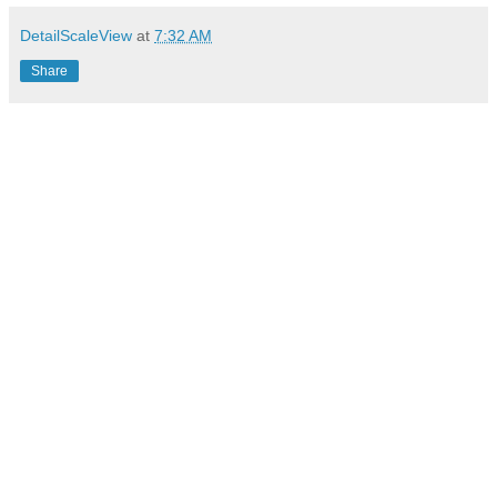
DetailScaleView
at
7:32 AM
Share