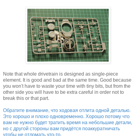
Note that whole drivetrain is designed as single-piece
element. It is good and bad at the same time. Good because
you won't have to waste your time with tiny bits, but from the
other side you will have to be extra careful in order not to
break this or that part.
Обратите внимание, что ходовая отлита одной деталью.
Это хорошо и плохо одновременно. Хорошо потому что
вам не нужно будет тратить время на небольшие детали,
но с другой стороны вам придётся поаккуратничать
чтобы не отломать что-то.