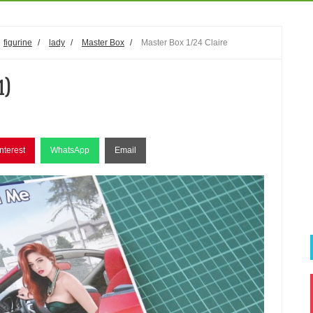
figurine
/
lady
/
Master Box
/
Master Box 1/24 Claire
1)
nterest
WhatsApp
Email