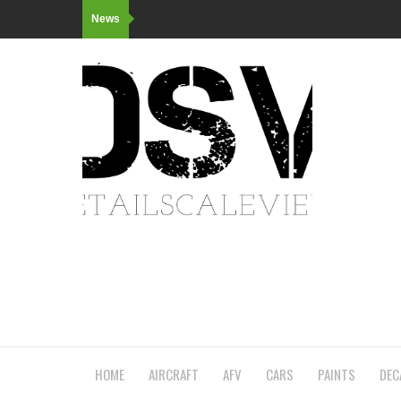
News
HOME
AIRCRAFT
AFV
CARS
PAINTS
DEC