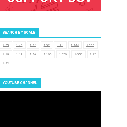
SEARCH BY SCALE
1:35
1:48
1:72
1:32
1:24
1:144
1:700
1:16
1:12
1:20
1:100
1:350
1/350
1:25
1/43
YOUTUBE CHANNEL