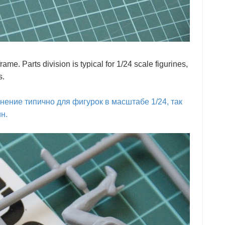
ame. Parts division is typical for 1/24 scale figurines,
s.
нение типично для фигурок в масштабе 1/24, так
н.