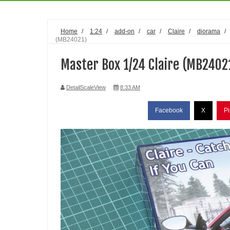
Home
/
1:24
/
add-on
/
car
/
Claire
/
diorama
/
(MB24021)
Master Box 1/24 Claire (MB2402
DetailScaleView
8:33 AM
Facebook
X
Pi