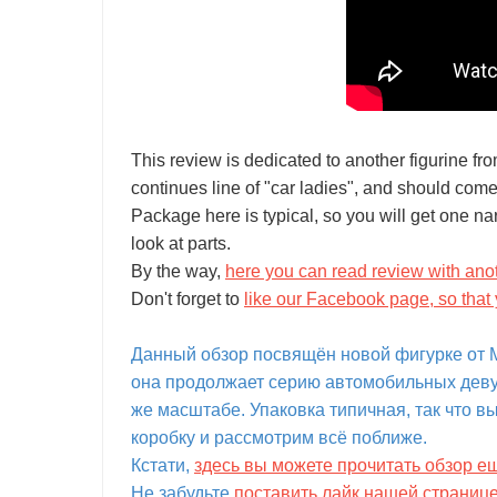
This review is dedicated to another figurine fr
continues line of "car ladies", and should co
Package here is typical, so you will get one na
look at parts.
By the way,
here you can read review with anot
Don't forget to
like our Facebook page, so that 
Данный обзор посвящён новой фигурке от Mas
она продолжает серию автомобильных девуш
же масштабе. Упаковка типичная, так что в
коробку и рассмотрим всё поближе.
Кстати,
здесь вы можете прочитать обзор е
Не забудьте
поставить лайк нашей страниц