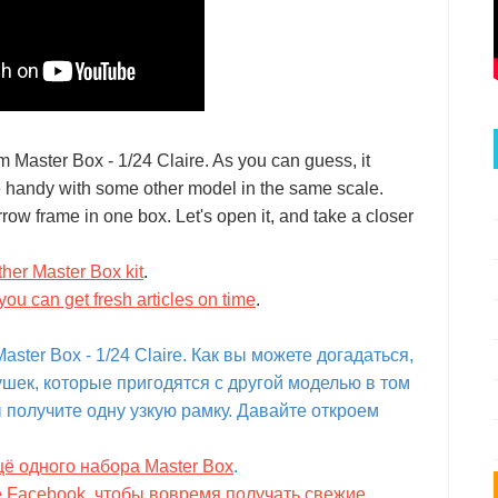
om Master Box - 1/24 Claire. As you can guess, it
me handy with some other model in the same scale.
rrow frame in one box. Let's open it, and take a closer
her Master Box kit
.
you can get fresh articles on time
.
ter Box - 1/24 Claire. Как вы можете догадаться,
ек, которые пригодятся с другой моделью в том
ы получите одну узкую рамку. Давайте откроем
щё одного набора Master Box
.
е Facebook, чтобы вовремя получать свежие