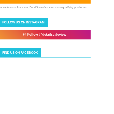
As an Amazon Associate, DetailScaleView earns from qualifying purchases.
FOLLOW US ON INSTAGRAM
Follow @detailscaleview
FIND US ON FACEBOOK