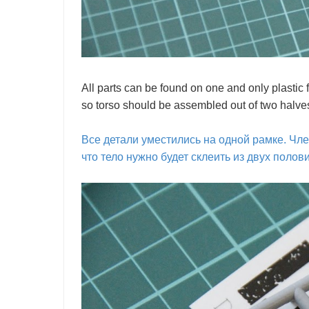
All parts can be found on one and only plastic fr
so torso should be assembled out of two halve
Все детали уместились на одной рамке. Чле
что тело нужно будет склеить из двух полови