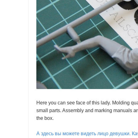
Here you can see face of this lady. Molding qual
small parts. Assembly and marking manuals are
the box.
А здесь вы можете видеть лицо девушки. Ка