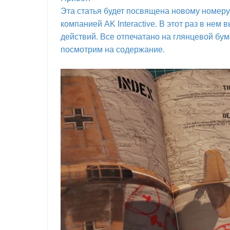
Эта статья будет посвящена новому номеру
компанией AK Interactive. В этот раз в не
действий. Все отпечатано на глянцевой бума
посмотрим на содержание.