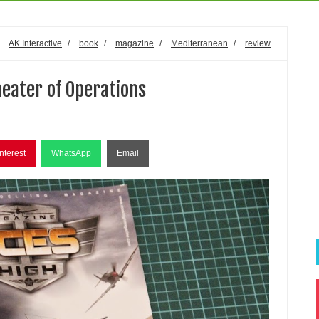
/
AK Interactive
/
book
/
magazine
/
Mediterranean
/
review
eater of Operations
nterest
WhatsApp
Email