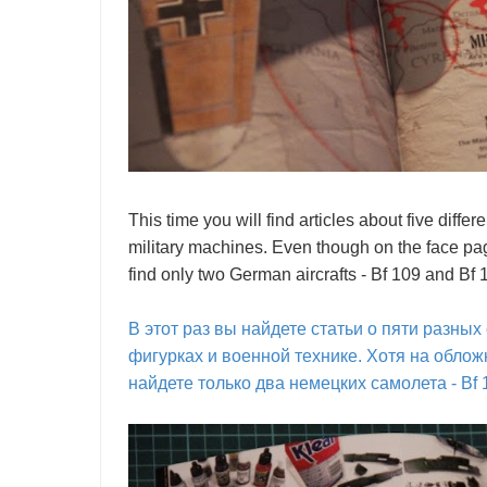
This time you will find articles about five diffe
military machines. Even though on the face page
find only two German aircrafts - Bf 109 and Bf 
В этот раз вы найдете статьи о пяти разных
фигурках и военной технике. Хотя на облож
найдете только два немецких самолета - Bf 1