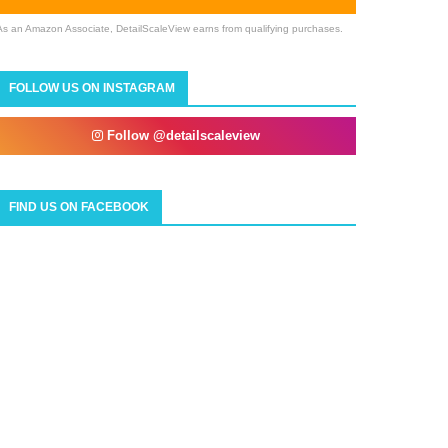
As an Amazon Associate, DetailScaleView earns from qualifying purchases.
FOLLOW US ON INSTAGRAM
Follow @detailscaleview
FIND US ON FACEBOOK