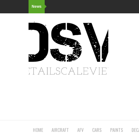
News
HOME
AIRCRAFT
AFV
CARS
PAINTS
DEC