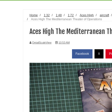
Home
/
1:32
/
1:48
/
1:72
/
Aces High
/
aircraft
/
Aces High The Mediterranean Theater of Operations
Aces High The Mediterranean Th
DetailScaleView
10:53 AM
Facebook
X
Pi