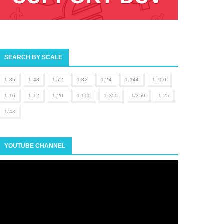
SEARCH BY SCALE
1:35
1:48
1:72
1:32
1:24
1:144
1:700
1:16
1:12
1:20
1:100
1:350
1/350
1:25
1/43
YOUTUBE CHANNEL