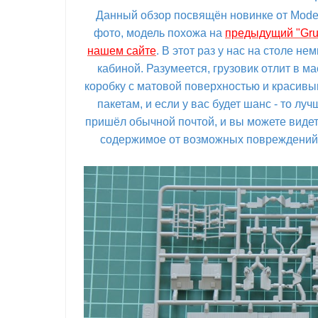
Данный обзор посвящён новинке от Modelc
фото, модель похожа на
предыдущий "Grum
нашем сайте
. В этот раз у нас на столе н
кабиной. Разумеется, грузовик отлит в м
коробку с матовой поверхностью и красивы
пакетам, и если у вас будет шанс - то л
пришёл обычной почтой, и вы можете видеть
содержимое от возможных повреждений. 