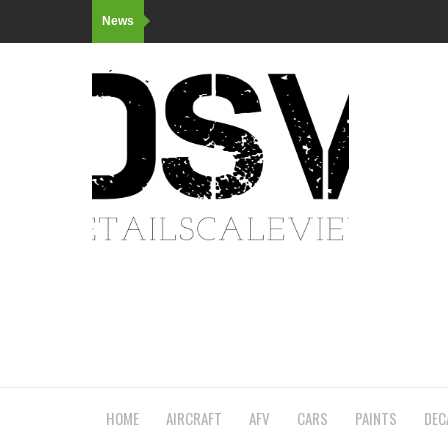
News
HOME
AIRCRAFT
AFV
CARS
PAINTS
DEC