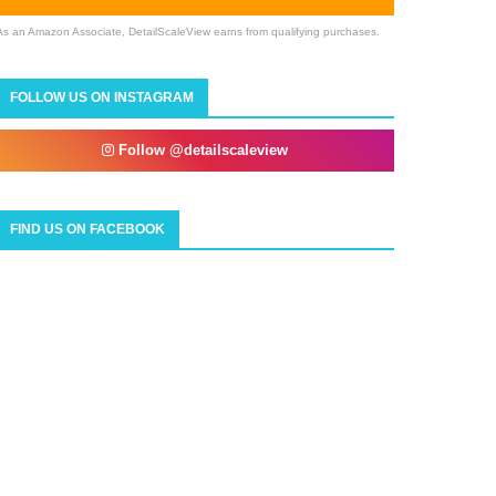
As an Amazon Associate, DetailScaleView earns from qualifying purchases.
FOLLOW US ON INSTAGRAM
Follow @detailscaleview
FIND US ON FACEBOOK