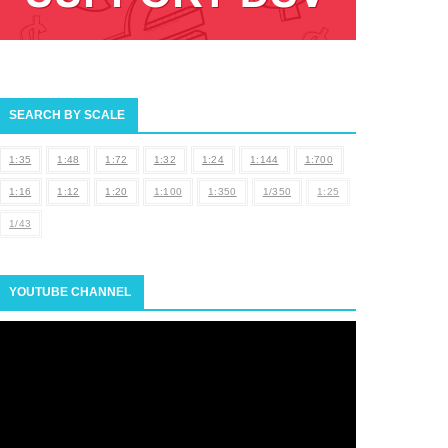
SEARCH BY SCALE
1:35
1:48
1:72
1:32
1:24
1:144
1:700
1:16
1:12
1:20
1:100
1:350
1/350
1:25
1/43
YOUTUBE CHANNEL