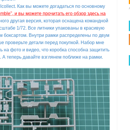
ollect. Как вы можете догадаться по основному
ble", и вы можете прочитать его обзор здесь на
емного другая версия, которая оснащена командной
асштабе 1/72. Все литники упакованы в красивую
м боксартом. Внутри рамки распределены по двум
учше проверьте детали перед покупкой. Набор мне
 на фото и видео, что коробка способна защитить
А теперь давайте взглянем поближе на рамки.