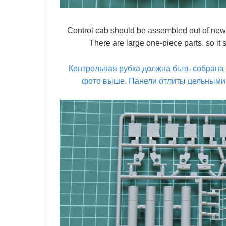
Control cab should be assembled out of new
There are large one-piece parts, so it s
Контрольная рубка должна быть собрана 
фото выше. Панели отлиты цельными, 