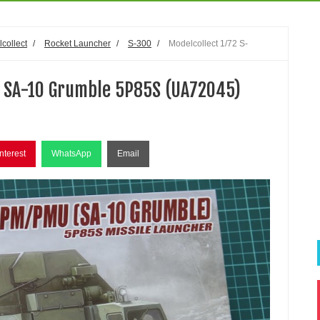
collect
/
Rocket Launcher
/
S-300
/
Modelcollect 1/72 S-
 SA-10 Grumble 5P85S (UA72045)
nterest
WhatsApp
Email