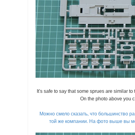
It's safe to say that some sprues are similar t
On the photo above you can
Можно смело сказать, что большинство р
той же компании. На фото выше вы м