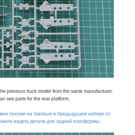
o the previous truck model from the same manufacturer.
 see parts for the rear platform.
амок похожи на таковые в предыдущем наборе от
ожете видеть детали для задней платформы.