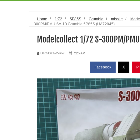
Home
/
1:72
/
5P85S
/
Grumble
/
missile
/
Model
300PM/PMU SA-10 Grumble 5P85S (UA72045)
Modelcollect 1/72 S-300PM/PMU
DetailScaleView
7:25 AM
Facebook
X
Pi